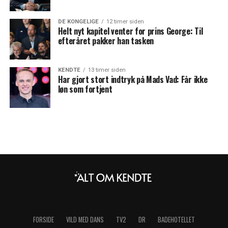
DE KONGELIGE
12 timer siden
Helt nyt kapitel venter for prins George: Til
efteråret pakker han tasken
KENDTE
13 timer siden
Har gjort stort indtryk på Mads Vad: Får ikke
løn som fortjent
FORSIDE
VILD MED DANS
TV2
DR
BADEHOTELLET