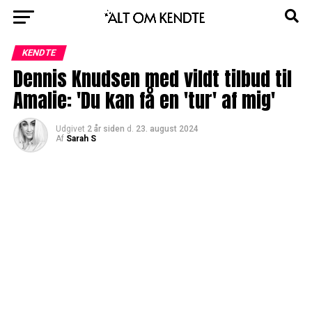
KENDTE
Dennis Knudsen med vildt tilbud til
Amalie: 'Du kan få en 'tur' af mig'
Udgivet
2 år siden
d.
23. august 2024
Af
Sarah S