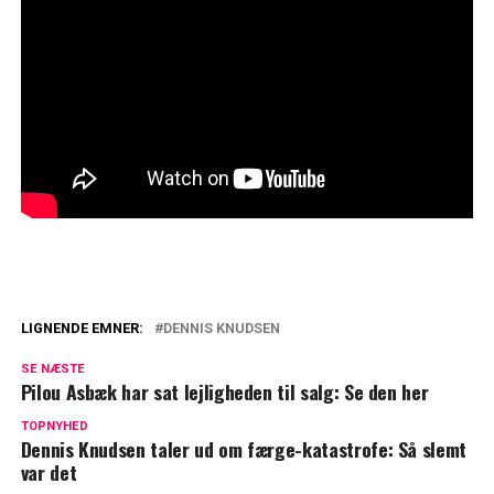
LIGNENDE EMNER:
DENNIS KNUDSEN
Dennis Knudsen med helt nyt koncept i
SE NÆSTE
salonen: Nu er det muligt
Pilou Asbæk har sat lejligheden til salg: Se den her
Dennis Knudsens snedige søn: Skaffede
TOPNYHED
Dennis Knudsen taler ud om færge-katastrofe: Så slemt
hjælp i lufthavnen
var det