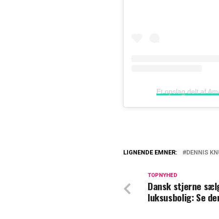
LIGNENDE EMNER:
DENNIS K
Dennis Knudsen s
TOPNYHED
Dansk stjerne sæl
Dennis Knudsen 
luksusbolig: Se de