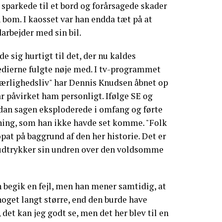
 sparkede til et bord og forårsagede skader
bom. I kaosset var han endda tæt på at
rbejder med sin bil.
 sig hurtigt til det, der nu kaldes
edierne fulgte nøje med. I tv-programmet
Kærlighedsliv" har Dennis Knudsen åbnet op
 påvirket ham personligt. Ifølge SE og
dan sagen eksploderede i omfang og førte
ing, som han ikke havde set komme. "Folk
at på baggrund af den her historie. Det er
g udtrykker sin undren over den voldsomme
 begik en fejl, men han mener samtidig, at
noget langt større, end den burde have
, det kan jeg godt se, men det her blev til en