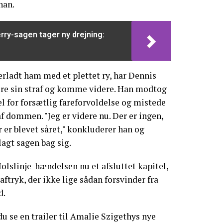
han.
ry-sagen tager ny drejning:
rladt ham med et plettet ry, har Dennis
ere sin straf og komme videre. Han modtog
l for forsætlig fareforvoldelse og mistede
f dommen. "Jeg er videre nu. Der er ingen,
r er blevet såret," konkluderer han og
lagt sagen bag sig.
lslinje-hændelsen nu et afsluttet kapitel,
aftryk, der ikke lige sådan forsvinder fra
d.
u se en trailer til Amalie Szigethys nye