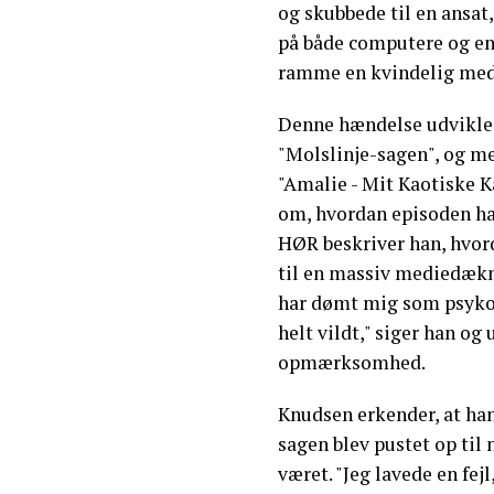
og skubbede til en ansat,
på både computere og en 
ramme en kvindelig meda
Denne hændelse udviklede
"Molslinje-sagen", og m
"Amalie - Mit Kaotiske 
om, hvordan episoden har
HØR beskriver han, hvor
til en massiv mediedækn
har dømt mig som psykop
helt vildt," siger han o
opmærksomhed.
Knudsen erkender, at han
sagen blev pustet op til 
været. "Jeg lavede en fejl