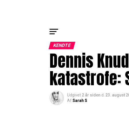
KENDTE
Dennis Knud
katastrofe: 
Udgivet
2 år siden
d.
23. august 
Af
Sarah S