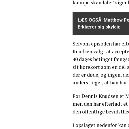
kæmpe skandale," siger 
LÆS OGSÅ
Matthew Per
Erklærer sig skyldig
Selvom episoden har efte
Knudsen valgt at accept
40 dages betinget fængse
sit kørekort som en del a
der er døde, og ingen, de
understreger, at han har 
For Dennis Knudsen er Mo
men den har efterladt et 
den offentlige bevidsthe
I opslaget nedenfor kan d