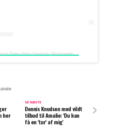
Et opslag delt af Amazon Prime Video Danmark (@primevideodk)
NUDSEN
ætter ord på hussalg: Det skal han nu
SE NÆSTE
ger
deler hjerteskærende opslag
Dennis Knudsen med vildt
n her
tilbud til Amalie: 'Du kan
få en 'tur' af mig'