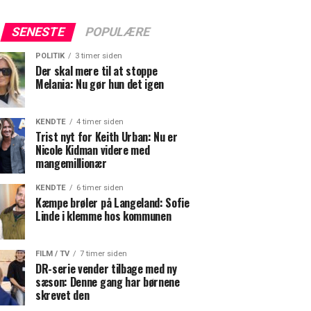
SENESTE
POPULÆRE
POLITIK
3 timer siden
Der skal mere til at stoppe
Melania: Nu gør hun det igen
KENDTE
4 timer siden
Trist nyt for Keith Urban: Nu er
Nicole Kidman videre med
mangemillionær
KENDTE
6 timer siden
Kæmpe brøler på Langeland: Sofie
Linde i klemme hos kommunen
FILM / TV
7 timer siden
DR-serie vender tilbage med ny
sæson: Denne gang har børnene
skrevet den