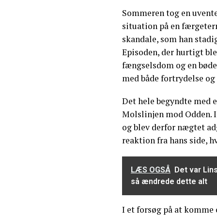
Sommeren tog en uventet
situation på en færgeterm
skandale, som han stadig
Episoden, der hurtigt bl
fængselsdom og en bøde, 
med både fortrydelse og 
Det hele begyndte med e
Molslinjen mod Odden. I
og blev derfor nægtet ad
reaktion fra hans side, h
LÆS OGSÅ
Det var Li
så ændrede dette alt
I et forsøg på at komme