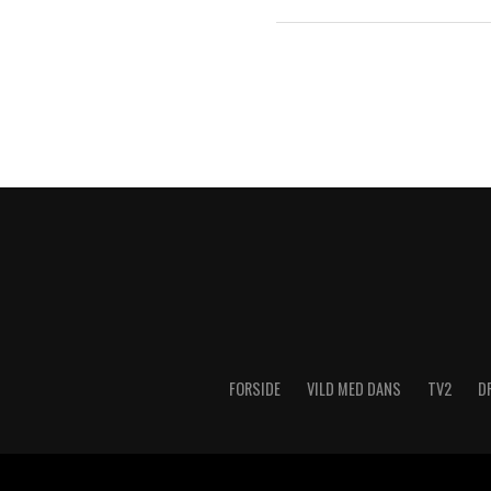
FORSIDE
VILD MED DANS
TV2
D