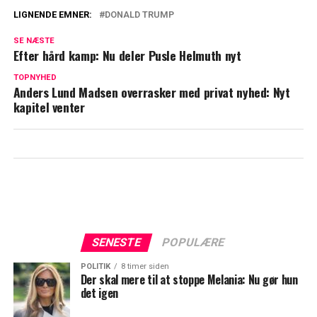
LIGNENDE EMNER:
DONALD TRUMP
Bliver Trump valgt, kan det få store
SE NÆSTE
konsekvenser for Meghan og Harry: Her
Efter hård kamp: Nu deler Pusle Helmuth nyt
er årsagen
TOPNYHED
Anders Lund Madsen overrasker med privat nyhed: Nyt
Danske Miss Universe i stormvejr efter
kapitel venter
Trumps indsættelse: Dobbeltmoralsk!
SENESTE
POPULÆRE
POLITIK
8 timer siden
Der skal mere til at stoppe Melania: Nu gør hun
det igen