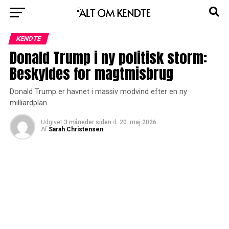
KENDTE
Donald Trump i ny politisk storm:
Beskyldes for magtmisbrug
Donald Trump er havnet i massiv modvind efter en ny
milliardplan.
Udgivet
3 måneder siden
d.
20. maj 2026
Af
Sarah Christensen