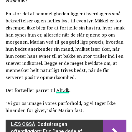
voksenliv?
En stor del af hemmeligheden ligger i hverdagens små
bekræftelser og en fælles lyst til eventyr. Mikkel er for
eksempel ikke bleg for at fortælle sin hustru, hvor smuk
han synes hun er, allerede når de slår øjnene op om
morgenen. Marian ved til gengæld lige præcis, hvordan
hun bedst anerkender sin mand, hvilket især sker, når
hun roser hans evner til at bakke en stor trailer ind i en
snæver indkørsel. Begge er de meget bevidste om, at
mennesker helt naturligt trives bedst, når de får
serveret positiv opmærksomhed.
Det fortæller parret til
Alt.dk
.
"Vi gør os umage i vores parforhold, og vi tager ikke
hinanden for givet," slår Marian fast.
LÆS OGSÅ
Dødsårsagen
offentliggjort: Eric Dane døde af