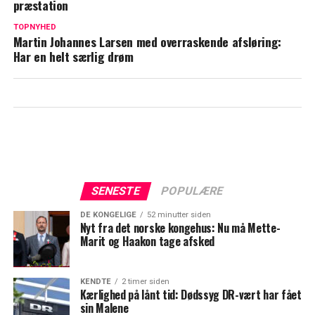
præstation
Marian Midé afslører: Det gjorde Mikkel
TOPNYHED
Beha uimodståelig
Martin Johannes Larsen med overraskende afsløring:
Har en helt særlig drøm
SENESTE
POPULÆRE
DE KONGELIGE
52 minutter siden
Nyt fra det norske kongehus: Nu må Mette-
Marit og Haakon tage afsked
KENDTE
2 timer siden
Kærlighed på lånt tid: Dødssyg DR-vært har fået
sin Malene