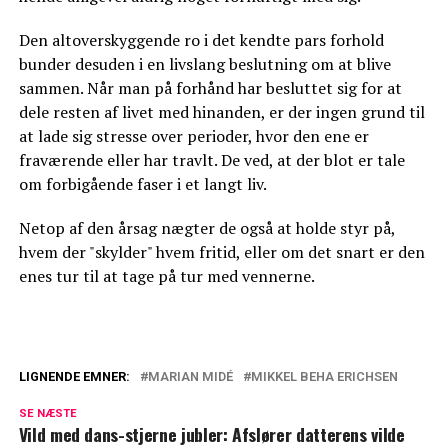
Den altoverskyggende ro i det kendte pars forhold
bunder desuden i en livslang beslutning om at blive
sammen. Når man på forhånd har besluttet sig for at
dele resten af livet med hinanden, er der ingen grund til
at lade sig stresse over perioder, hvor den ene er
fraværende eller har travlt. De ved, at der blot er tale
om forbigående faser i et langt liv.
Netop af den årsag nægter de også at holde styr på,
hvem der "skylder" hvem fritid, eller om det snart er den
enes tur til at tage på tur med vennerne.
LIGNENDE EMNER:
MARIAN MIDÉ
MIKKEL BEHA ERICHSEN
Vemodig afsked: Nu er det slut for Mikkel
SE NÆSTE
og Marian
Vild med dans-stjerne jubler: Afslører datterens vilde