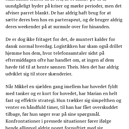
uundgåeligt byder på kriser og mørke perioder, men det
afviser parret blankt. De har aldrig haft brug for at
sætte deres ben hos en parterapeut, og de bruger aldrig
deres weekender på at surmule over for hinanden.
De er dog ikke fritaget for det, de muntert kalder for
dansk normal hverdag. Logistikken har skam også drillet
hjemme hos dem, hvor telefonsamtaler sidst på
eftermiddagen ofte har handlet om, at ingen af dem
havde tid til at hente sønnen Theis. Men det har aldrig
udviklet sig til store skænderier.
Når Mikkel en sjælden gang imellem har hovedet fyldt
med tanker og er kort for hovedet, har Marian en helt
fast og effektiv strategi. Hun trækker sig simpelthen og
venter en håndfuld timer, til han har fået overskuddet
tilbage, før hun søger svar på sine spørgsmål.
Konfrontationer i pressede situationer fører ifølge
hende alligevel aldrig noget fornuftigt med sig.