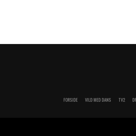
FORSIDE
VILD MED DANS
TV2
D