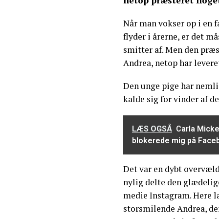
netop præsteret noget
Når man vokser op i en f
flyder i årerne, er det må
smitter af. Men den præs
Andrea, netop har leveret
Den unge pige har nemlig
kalde sig for vinder af 
LÆS OGSÅ
Carla Micke
blokerede mig på Face
Det var en dybt overvæld
nylig delte den glædelig
medie Instagram. Here la
storsmilende Andrea, der