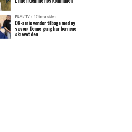
Linde i klemme hos kommunen
FILM / TV
17 timer siden
DR-serie vender tilbage med ny
sæson: Denne gang har børnene
skrevet den