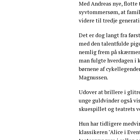
Med Andreas nye, flotte 
syvtommersøm, at famili
videre til tredje generat
Det er dog langt fra førs
med den talentfulde pige
nemlig frem på skærmen 
man fulgte hverdagen i k
børnene af cykellegenden
Magnussen.
Udover at brillere i gli
unge guldvinder også vis
skuespillet og teatrets v
Hun har tidligere medvir
klassikeren "Alice i Eve