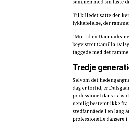
sammen med sin faste d
Til billedet satte den k
lykkefølelse, der rammer
"Mor til en Danmarksmes
begejstret Camilla Dalsg
taggede med det rammend
Tredje generati
Selvom det hedengangne
dag er fortid, er Dalsga
professionel dans i abso
nemlig bestemt ikke fr
stedfar nåede i en lang 
professionelle dansere 