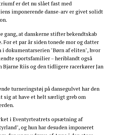
triumf er det nu slået fast med
ens imponerende danse-arv er givet solidt
ion.
te gang, at danskerne stifter bekendtskab
. For et par år siden tonede mor og datter
i dokumentarserien "Børn af eliten", hvor
endte sportsfamilier – heriblandt også
 Bjarne Riis og den tidligere racerkører Jan
trende turneringstøj på dansegulvet har den
t sig at have et helt særligt greb om
erden.
ket i Eventyrteatrets opsætning af
ntyrland", og hun har desuden imponeret