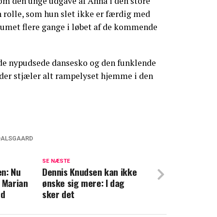
om den unge udgave af Anna i den store
n rolle, som hun slet ikke er færdig med
tumet flere gange i løbet af de kommende
å de nypudsede dansesko og den funklende
der stjæler alt rampelyset hjemme i den
DALSGAARD
rd havde en utryg barndom: Traf derfor
g, da hun selv blev mor
SE NÆSTE
n: Nu
Dennis Knudsen kan ikke
g Marian
ønske sig mere: I dag
rd om sin barndom: Derfor begyndte hun
ed
sker det