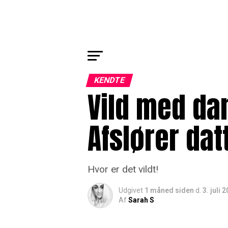
KENDTE
Vild med dan
Afslører dat
Hvor er det vildt!
Udgivet
1 måned siden
d.
3. juli 
Af
Sarah S