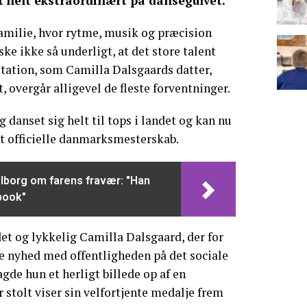
 helt ekstraordinært på dansegulvet.
amilie, hvor rytme, musik og præcision
ske ikke så underligt, at det store talent
tation, som Camilla Dalsgaards datter,
, overgår alligevel de fleste forventninger.
 danset sig helt til tops i landet og kan nu
det officielle danmarksmesterskab.
lborg om farens fravær: "Han
book"
et og lykkelig Camilla Dalsgaard, der for
e nyhed med offentligheden på det sociale
gde hun et herligt billede op af en
 stolt viser sin velfortjente medalje frem