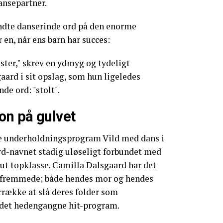
ansepartner.
endte danserinde ord på den enorme
 en, når ens barn har succes:
ter," skrev en ydmyg og tydeligt
aard i sit opslag, som hun ligeledes
e ord: "stolt".
on på gulvet
 underholdningsprogram Vild med dans i
ard-navnet stadig uløseligt forbundet med
lut topklasse. Camilla Dalsgaard har det
a fremmede; både hendes mor og hendes
årrække at slå deres folder som
i det hedengangne hit-program.