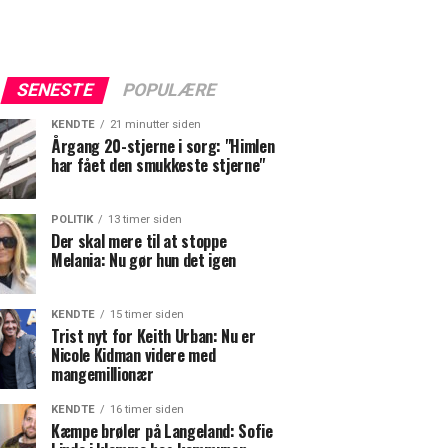
SENESTE
POPULÆRE
KENDTE
21 minutter siden
Årgang 20-stjerne i sorg: "Himlen
har fået den smukkeste stjerne"
POLITIK
13 timer siden
Der skal mere til at stoppe
Melania: Nu gør hun det igen
KENDTE
15 timer siden
Trist nyt for Keith Urban: Nu er
Nicole Kidman videre med
mangemillionær
KENDTE
16 timer siden
Kæmpe brøler på Langeland: Sofie