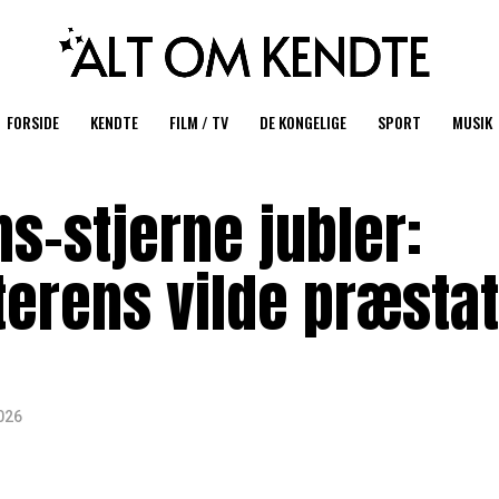
FORSIDE
KENDTE
FILM / TV
DE KONGELIGE
SPORT
MUSIK
s-stjerne jubler:
terens vilde præsta
2026