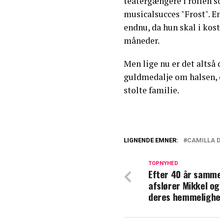
teatergængere i rollen s
musicalsucces "Frost". E
endnu, da hun skal i kos
måneder.
Men lige nu er det alts
guldmedalje om halsen, 
stolte familie.
LIGNENDE EMNER:
CAMILLA 
Camilla Dalsgaa
særlig beslutnin
TOPNYHED
Efter 40 år samme
afslører Mikkel o
Camilla Dalsgaa
deres hemmeligh
på dans