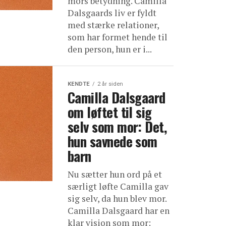
mors betydning. Camilla
Dalsgaards liv er fyldt
med stærke relationer,
som har formet hende til
den person, hun er i...
KENDTE
2 år siden
Camilla Dalsgaard
om løftet til sig
selv som mor: Det,
hun savnede som
barn
Nu sætter hun ord på et
særligt løfte Camilla gav
sig selv, da hun blev mor.
Camilla Dalsgaard har en
klar vision som mor: