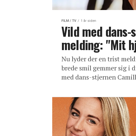
FILM / TV
1 år siden
Vild med dans-s
melding: "Mit h
Nu lyder der en trist mel
brede smil gemmer sig i d
med dans-stjernen Camill