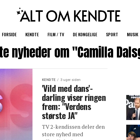
FORSIDE
KENDTE
FILM / TV
DE KONGELIGE
SPORT
MUSIK
te nyheder om "Camilla Dals
KENDTE
3 uger siden
'Vild med dans'-
darling viser ringen
frem: "Verdens
største JA"
TV 2-kendissen deler den
store nyhed med