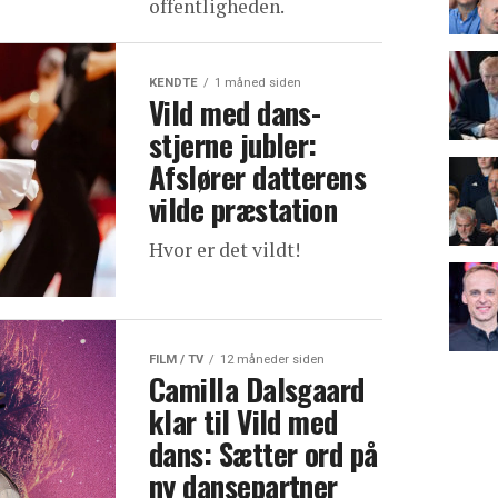
offentligheden.
KENDTE
1 måned siden
Vild med dans-
stjerne jubler:
Afslører datterens
vilde præstation
Hvor er det vildt!
FILM / TV
12 måneder siden
Camilla Dalsgaard
klar til Vild med
dans: Sætter ord på
ny dansepartner