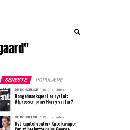
gaard"
SENESTE
POPULÆRE
DE KONGELIGE
10 timer siden
Kongehusekspert er rystet:
Afpresser prins Harry sin far?
DE KONGELIGE
12 timer siden
Nyt kapitel venter: Kate kæmper
for at beskytte prins George