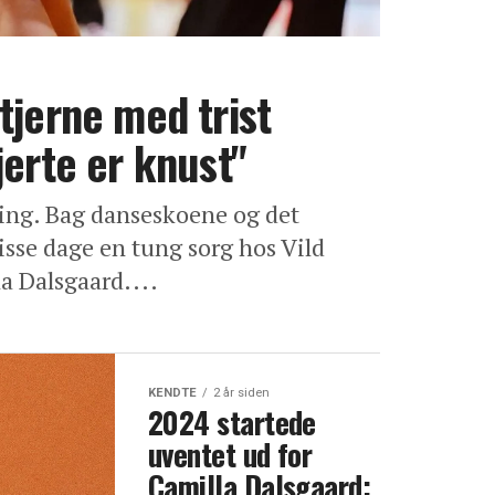
tjerne med trist
jerte er knust"
ding. Bag danseskoene og det
isse dage en tung sorg hos Vild
a Dalsgaard....
KENDTE
2 år siden
2024 startede
uventet ud for
Camilla Dalsgaard: