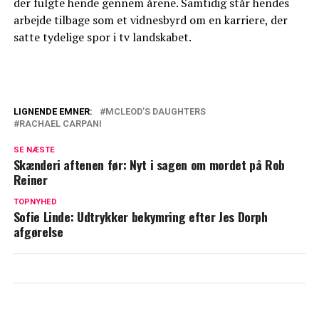
der fulgte hende gennem årene. Samtidig står hendes
arbejde tilbage som et vidnesbyrd om en karriere, der
satte tydelige spor i tv landskabet.
LIGNENDE EMNER:
MCLEOD’S DAUGHTERS
RACHAEL CARPANI
Så meget tjener Mascha Vang hver måned
SE NÆSTE
Dansk musiker hitter i Kina: Ligger
Skænderi aftenen før: Nyt i sagen om mordet på Rob
nummer et
Reiner
TOPNYHED
Sofie Linde: Udtrykker bekymring efter Jes Dorph
afgørelse