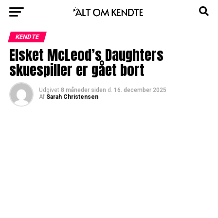
KENDTE
Elsket McLeod’s Daughters
skuespiller er gået bort
Udgivet
8 måneder siden
d.
16. december 2025
Af
Sarah Christensen