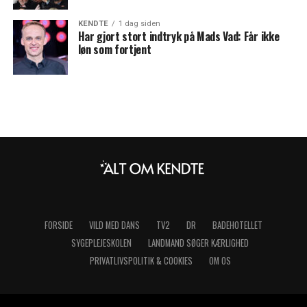
KENDTE
1 dag siden
Har gjort stort indtryk på Mads Vad: Får ikke
løn som fortjent
FORSIDE
VILD MED DANS
TV2
DR
BADEHOTELLET
SYGEPLEJESKOLEN
LANDMAND SØGER KÆRLIGHED
PRIVATLIVSPOLITIK & COOKIES
OM OS