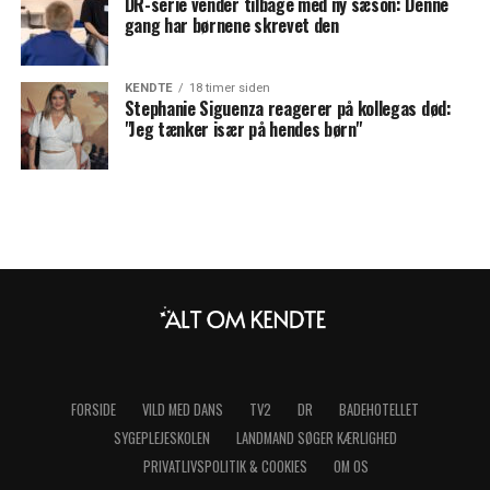
DR-serie vender tilbage med ny sæson: Denne
gang har børnene skrevet den
KENDTE
18 timer siden
Stephanie Siguenza reagerer på kollegas død:
"Jeg tænker især på hendes børn"
FORSIDE
VILD MED DANS
TV2
DR
BADEHOTELLET
SYGEPLEJESKOLEN
LANDMAND SØGER KÆRLIGHED
PRIVATLIVSPOLITIK & COOKIES
OM OS