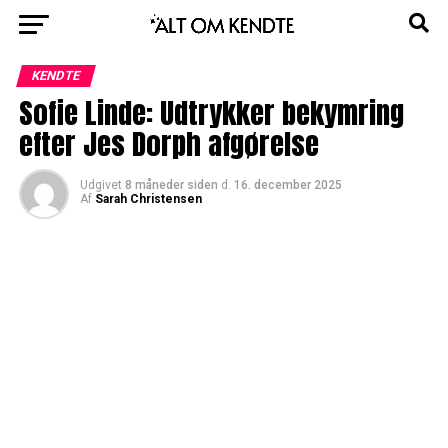
KENDTE
Sofie Linde: Udtrykker bekymring
efter Jes Dorph afgørelse
Udgivet
8 måneder siden
d.
16. december 2025
Af
Sarah Christensen