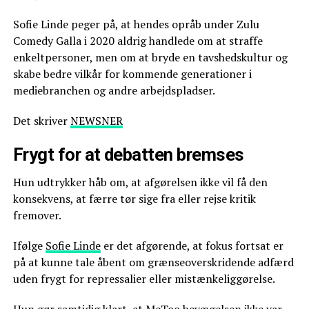
Sofie Linde peger på, at hendes opråb under Zulu
Comedy Galla i 2020 aldrig handlede om at straffe
enkeltpersoner, men om at bryde en tavshedskultur og
skabe bedre vilkår for kommende generationer i
mediebranchen og andre arbejdspladser.
Det skriver
NEWSNER
Frygt for at debatten bremses
Hun udtrykker håb om, at afgørelsen ikke vil få den
konsekvens, at færre tør sige fra eller rejse kritik
fremover.
Ifølge
Sofie Linde
er det afgørende, at fokus fortsat er
på at kunne tale åbent om grænseoverskridende adfærd
uden frygt for repressalier eller mistænkeliggørelse.
Hun gør samtidig klart, at MeToo bevægelsen ikke var