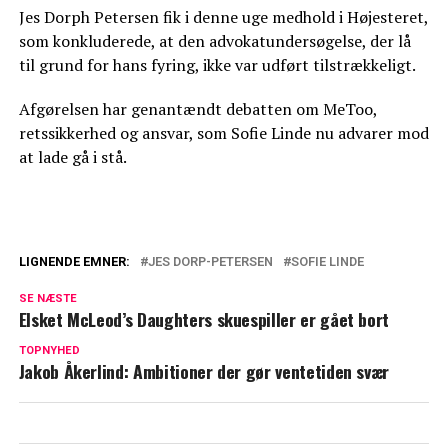
Jes Dorph Petersen fik i denne uge medhold i Højesteret,
som konkluderede, at den advokatundersøgelse, der lå
til grund for hans fyring, ikke var udført tilstrækkeligt.
Afgørelsen har genantændt debatten om MeToo,
retssikkerhed og ansvar, som Sofie Linde nu advarer mod
at lade gå i stå.
LIGNENDE EMNER:
JES DORP-PETERSEN
SOFIE LINDE
Sofie Linde advarer: Går helt amok
SE NÆSTE
Elsket McLeod’s Daughters skuespiller er gået bort
Sofie Linde taler ud: Nu er det præcis fire
år siden
TOPNYHED
Jakob Åkerlind: Ambitioner der gør ventetiden svær