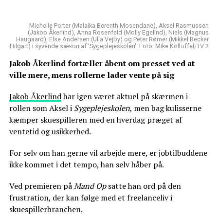
Michelle Porter (Malaika Berenth Mosendane), Aksel Rasmussen
(Jakob Åkerlind), Anna Rosenfeld (Molly Egelind), Niels (Magnus
Haugaard), Else Andersen (Ulla Vejby) og Peter Rømer (Mikkel Becker
Hilgart) i syvende sæson af 'Sygeplejeskolen'. Foto: Mike Kollöffel/TV 2
Jakob Åkerlind fortæller åbent om presset ved at
ville mere, mens rollerne lader vente på sig
Jakob Åkerlind
har igen været aktuel på skærmen i
rollen som Aksel i
Sygeplejeskolen
, men bag kulisserne
kæmper skuespilleren med en hverdag præget af
ventetid og usikkerhed.
For selv om han gerne vil arbejde mere, er jobtilbuddene
ikke kommet i det tempo, han selv håber på.
Ved premieren på
Mand Op
satte han ord på den
frustration, der kan følge med et freelanceliv i
skuespillerbranchen.