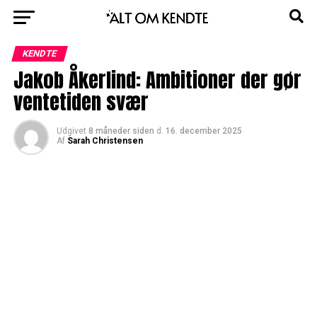
KENDTE
Jakob Åkerlind: Ambitioner der gør
ventetiden svær
Udgivet
8 måneder siden
d.
16. december 2025
Af
Sarah Christensen