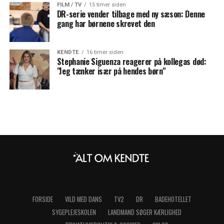
FILM / TV
15 timer siden
DR-serie vender tilbage med ny sæson: Denne
gang har børnene skrevet den
KENDTE
16 timer siden
Stephanie Siguenza reagerer på kollegas død:
"Jeg tænker især på hendes børn"
FORSIDE
VILD MED DANS
TV2
DR
BADEHOTELLET
SYGEPLEJESKOLEN
LANDMAND SØGER KÆRLIGHED