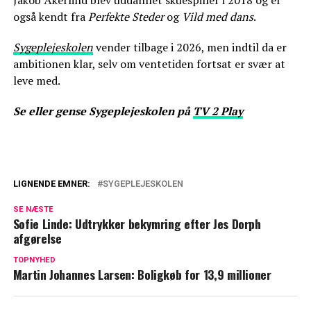
også kendt fra
Perfekte Steder
og
Vild med dans
.
Sygeplejeskolen
vender tilbage i 2026, men indtil da er
ambitionen klar, selv om ventetiden fortsat er svær at
leve med.
Se eller gense
Sygeplejeskolen på
TV 2 Play
LIGNENDE EMNER:
SYGEPLEJESKOLEN
Skuespiller fra Sygeplejeskolen har
SE NÆSTE
fundet sin balance
Sofie Linde: Udtrykker bekymring efter Jes Dorph
afgørelse
Ina-Miriam Rosenbaum: Bringer dybde til
Sygeplejeskolen
TOPNYHED
Martin Johannes Larsen: Boligkøb for 13,9 millioner