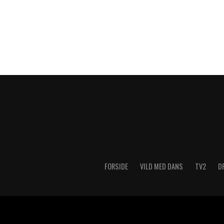
FORSIDE
VILD MED DANS
TV2
D