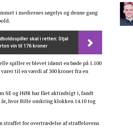
 kommet i mediernes søgelys og denne gang
bold.
dboldsspiller skal i retten: Stjal
rton vin til 176 kroner
lle spiller er blevet idømt en bøde på 1.100
 varer til en værdi af 500 kroner fra en
m SE og HØR har fået aktindsigt i, fandt
 i år, hvor Bille omkring klokken 14.10 tog
 straffet for overtrædelse af straffelovens