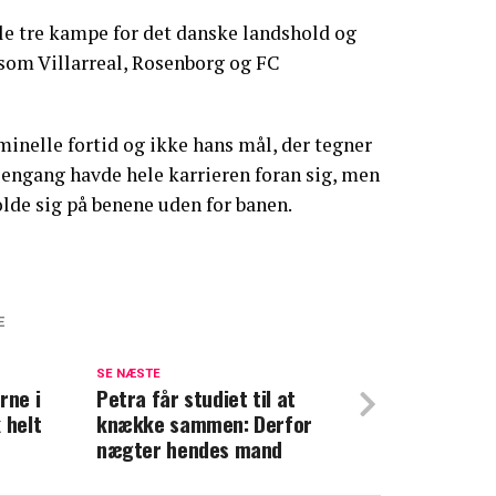
lle tre kampe for det danske landshold og
som Villarreal, Rosenborg og FC
minelle fortid og ikke hans mål, der tegner
er engang havde hele karrieren foran sig, men
lde sig på benene uden for banen.
E
sspiller skal i retten: Stjal en thaiboks,
in til 176 kroner
SE NÆSTE
rne i
Petra får studiet til at
 helt
knække sammen: Derfor
027: Nicki Bille nægter sig skyldig
nægter hendes mand