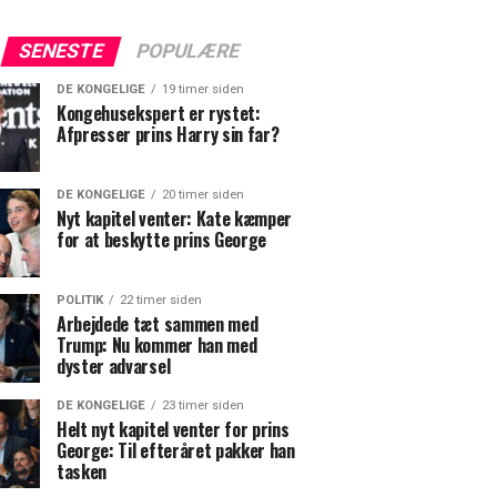
SENESTE
POPULÆRE
DE KONGELIGE
19 timer siden
Kongehusekspert er rystet:
Afpresser prins Harry sin far?
DE KONGELIGE
20 timer siden
Nyt kapitel venter: Kate kæmper
for at beskytte prins George
POLITIK
22 timer siden
Arbejdede tæt sammen med
Trump: Nu kommer han med
dyster advarsel
DE KONGELIGE
23 timer siden
Helt nyt kapitel venter for prins
George: Til efteråret pakker han
tasken