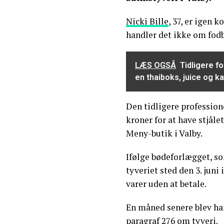
Nicki Bille
, 37, er igen
handler det ikke om fod
LÆS OGSÅ
Tidligere fo
en thaiboks, juice og ka
Den tidligere professione
kroner for at have stjålet
Meny-butik i Valby.
Ifølge bødeforlægget, so
tyveriet sted den 3. juni
varer uden at betale.
En måned senere blev han
paragraf 276 om tyveri.