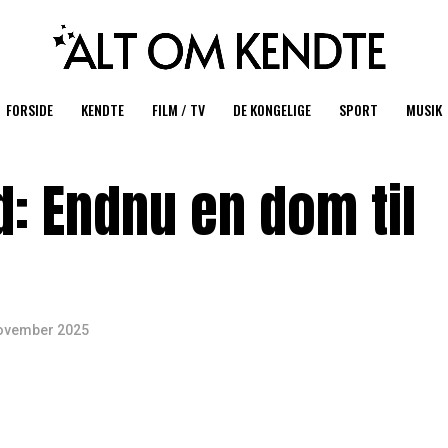
FORSIDE
KENDTE
FILM / TV
DE KONGELIGE
SPORT
MUSIK
d: Endnu en dom til
november 2025