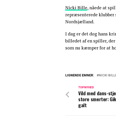
Nicki Bille
, nåede at spi
repræsenterede klubber 
Nordsjælland.
I dag er det dog hans kri
billedet af en spiller, d
som nu kæmper for at ho
LIGNENDE EMNER:
NICKI BILL
Tidligere fodbold
juice og karton v
TOPNYHED
Vild med dans-stje
store smerter: Gik
Østre Landsret 2
galt