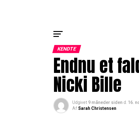
KENDTE
Endnu et fal
Nicki Bille
Udgivet
9 måneder siden
d.
16. 
Af
Sarah Christensen