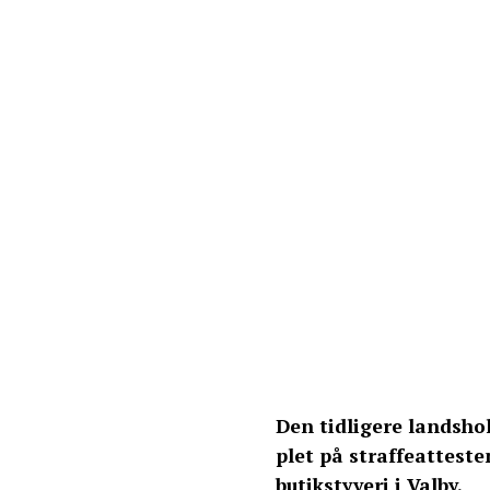
Den tidligere landsho
plet på straffeatteste
butikstyveri i Valby.