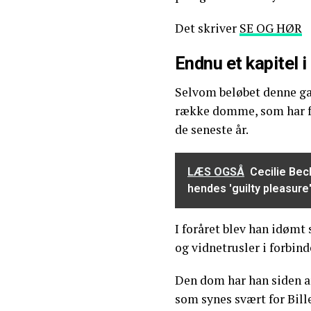
Det skriver
SE OG HØR
Endnu et kapitel 
Selvom beløbet denne gan
række domme, som har fu
de seneste år.
LÆS OGSÅ
Cecilie Beck
hendes 'guilty pleasure
I foråret blev han idømt
og vidnetrusler i forbin
Den dom har han siden a
som synes svært for Bille