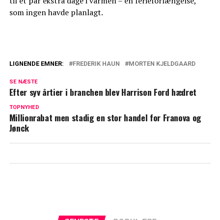
til et par ekstra dage i varmen – en ferieforlængelse,
som ingen havde planlagt.
LIGNENDE EMNER:
FREDERIK HAUN
MORTEN KJELDGAARD
Kæmpe overraskelse til Frederik og
SE NÆSTE
Morten: "Vi føler os meget heldige"
Efter syv årtier i branchen blev Harrison Ford hædret
Tårevædet Frederik Haun sætter ord på
TOPNYHED
Millionrabat men stadig en stor handel for Franova og
svære følelser
Jønck