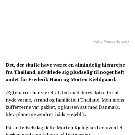
Foto: Presse-foto.dk
Det, der skulle have været en almindelig hjemrejse
fra Thailand, udviklede sig pludselig til noget helt
andet for Frederik Haun og Morten Kjeldgaard.
Ægteparret har været afsted med deres døtre for at
nyde varme, strand og familietid i Thailand. Men mens
kufferterne var pakket, og kursen sat mod Danmark,
blev planerne ændret i sidste øjeblik.
På sin fødselsdag delte Morten Kjeldgaard en uventet
besked med sine følgere på Instagram: