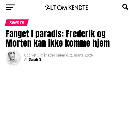
KENDTE
Fanget i paradis: Frederik og
Morten kan ikke komme hjem
Udgivet
5 måneder siden
d.
2. marts 2026
Af
Sarah S