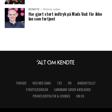
KENDTE
8 timer siden
Har gjort stort indtryk på Mads Vad: Får ikke
løn som fortjent
FORSIDE
VILD MED DANS
TV2
DR
BADEHOTELLET
SYGEPLEJESKOLEN
LANDMAND SØGER KÆRLIGHED
PRIVATLIVSPOLITIK & COOKIES
OM OS