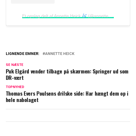
Et opslag delt af Annette Heick
(@annetteheick)
LIGNENDE EMNER:
ANNETTE HEICK
Jesper Vollmer deler sjældent billede:
SE NÆSTE
Sådan har du ikke set ham og Annette før
Puk Elgård vender tilbage på skærmen: Springer ud som
DR-vært
Annette Heick og Jesper Vollmer traf stor
beslutning: Nu er de i tvivl
TOPNYHED
Thomas Evers Poulsens drilske side: Har hængt dem op i
hele nabolaget