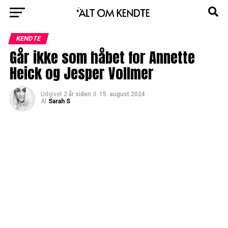
KENDTE
Går ikke som håbet for Annette
Heick og Jesper Vollmer
Udgivet
2 år siden
d.
15. august 2024
Af
Sarah S