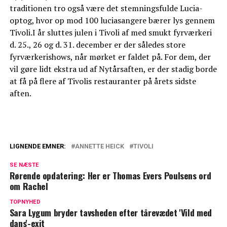
traditionen tro også være det stemningsfulde Lucia-
optog, hvor op mod 100 luciasangere bærer lys gennem
Tivoli.I år sluttes julen i Tivoli af med smukt fyrværkeri
d. 25., 26 og d. 31. december er der således store
fyrværkerishows, når mørket er faldet på. For dem, der
vil gøre lidt ekstra ud af Nytårsaften, er der stadig borde
at få på flere af Tivolis restauranter på årets sidste
aften.
LIGNENDE EMNER:
ANNETTE HEICK
TIVOLI
Med Søs Egelind i spidsen: Inviterer til
SE NÆSTE
særlig aften
Rørende opdatering: Her er Thomas Evers Poulsens ord
om Rachel
Endelig: Dansk comedy-stjerne er tilbage
med ny tour
TOPNYHED
Sara Lygum bryder tavsheden efter tårevædet 'Vild med
dans'-exit