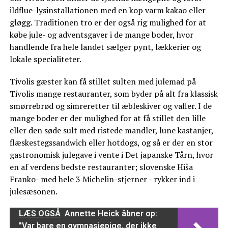
ildflue-lysinstallationen med en kop varm kakao eller
gløgg. Traditionen tro er der også rig mulighed for at
købe jule- og adventsgaver i de mange boder, hvor
handlende fra hele landet sælger pynt, lækkerier og
lokale specialiteter.
Tivolis gæster kan få stillet sulten med julemad på
Tivolis mange restauranter, som byder på alt fra klassisk
smørrebrød og simreretter til æbleskiver og vafler. I de
mange boder er der mulighed for at få stillet den lille
eller den søde sult med ristede mandler, lune kastanjer,
flæskestegssandwich eller hotdogs, og så er der en stor
gastronomisk julegave i vente i Det japanske Tårn, hvor
en af verdens bedste restauranter; slovenske Hiša
Franko- med hele 3 Michelin-stjerner - rykker ind i
julesæsonen.
LÆS OGSÅ
Annette Heick åbner op:
"Var bare en gymnasiepige, der ikke