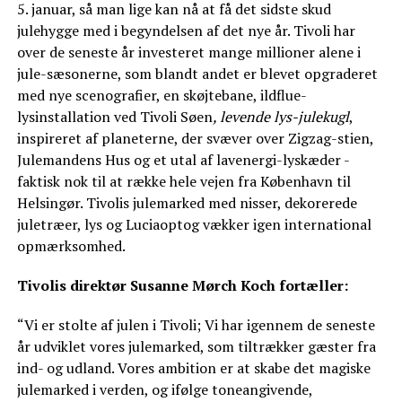
5. januar, så man lige kan nå at få det sidste skud
julehygge med i begyndelsen af det nye år. Tivoli har
over de seneste år investeret mange millioner alene i
jule-sæsonerne, som blandt andet er blevet opgraderet
med nye scenografier, en skøjtebane, ildflue-
lysinstallation ved Tivoli Søen
, levende lys-julekugl
,
inspireret af planeterne, der svæver over Zigzag-stien,
Julemandens Hus og et utal af lavenergi-lyskæder -
faktisk nok til at række hele vejen fra København til
Helsingør. Tivolis julemarked med nisser, dekorerede
juletræer, lys og Luciaoptog vækker igen international
opmærksomhed.
Tivolis direktør Susanne Mørch Koch fortæller:
“Vi er stolte af julen i Tivoli; Vi har igennem de seneste
år udviklet vores julemarked, som tiltrækker gæster fra
ind- og udland. Vores ambition er at skabe det magiske
julemarked i verden, og ifølge toneangivende,