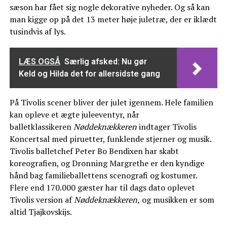
sæson har fået sig nogle dekorative nyheder. Og så kan
man kigge op på det 13 meter høje juletræ, der er iklædt
tusindvis af lys.
LÆS OGSÅ
Særlig afsked: Nu gør
Keld og Hilda det for allersidste gang
På Tivolis scener bliver der julet igennem. Hele familien
kan opleve et ægte juleeventyr, når
balletklassikeren
Nøddeknækkeren
indtager Tivolis
Koncertsal med piruetter, funklende stjerner og musik.
Tivolis balletchef Peter Bo Bendixen har skabt
koreografien, og Dronning Margrethe er den kyndige
hånd bag familieballettens scenografi og kostumer.
Flere end 170.000 gæster har til dags dato oplevet
Tivolis version af
Nøddeknækkeren,
og musikken er som
altid Tjajkovskijs.