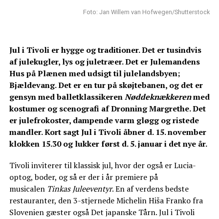
Foto: Jan Willem van Hofwegen/Shutterstock
Jul i Tivoli er hygge og traditioner. Det er tusindvis
af julekugler, lys og juletræer. Det er Julemandens
Hus på Plænen med udsigt til julelandsbyen;
Bjældevang. Det er en tur på skøjtebanen, og det er
gensyn med balletklassikeren
Nøddeknækkeren
med
kostumer og scenografi af Dronning Margrethe. Det
er julefrokoster, dampende varm gløgg og ristede
mandler. Kort sagt Jul i Tivoli åbner d. 15. november
klokken 15.30 og lukker først d. 5. januar i det nye år.
Tivoli inviterer til klassisk jul, hvor der også er Lucia-
optog, boder, og så er der i år premiere på
musicalen
Tinkas Juleeventyr
. En af verdens bedste
restauranter, den 3-stjernede Michelin Hiša Franko fra
Slovenien gæster også Det japanske Tårn. Jul i Tivoli