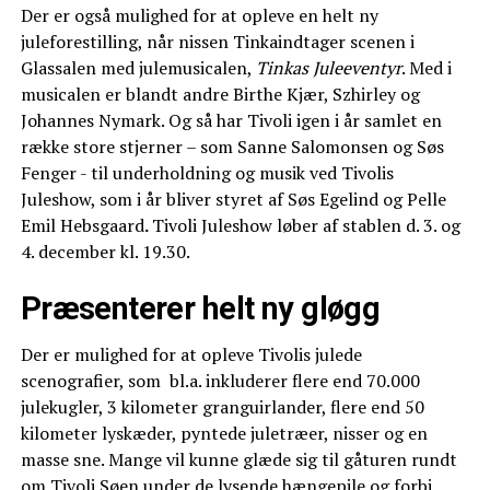
Der er også mulighed for at opleve en helt ny
juleforestilling, når nissen Tinkaindtager scenen i
Glassalen med julemusicalen,
Tinkas Juleeventyr
. Med i
musicalen er blandt andre Birthe Kjær, Szhirley og
Johannes Nymark. Og så har Tivoli igen i år samlet en
række store stjerner – som Sanne Salomonsen og Søs
Fenger - til underholdning og musik ved Tivolis
Juleshow, som i år bliver styret af Søs Egelind og Pelle
Emil Hebsgaard
.
Tivoli Juleshow løber af stablen d. 3. og
4. december kl. 19.30.
Præsenterer helt ny gløgg
Der er mulighed for at opleve Tivolis julede
scenografier, som bl.a. inkluderer flere end 70.000
julekugler, 3 kilometer granguirlander, flere end 50
kilometer lyskæder, pyntede juletræer, nisser og en
masse sne. Mange vil kunne glæde sig til gåturen rundt
om Tivoli Søen under de lysende hængepile og forbi