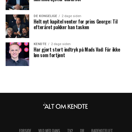
DE KONGELIGE
2 dage siden
Helt nyt kapitel venter for prins George: Til
efteråret pakker han tasken
KENDTE
2 dage siden
Har gjort stort indtryk på Mads Vad: Får ikke
løn som fortjent
FORSIDE
VILD MED DANS
TV2
DR
BADEHOTELLET