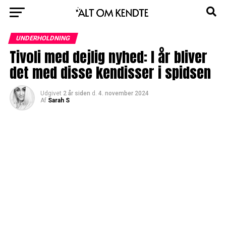
UNDERHOLDNING
Tivoli med dejlig nyhed: I år bliver
det med disse kendisser i spidsen
Udgivet
2 år siden
d.
4. november 2024
Af
Sarah S