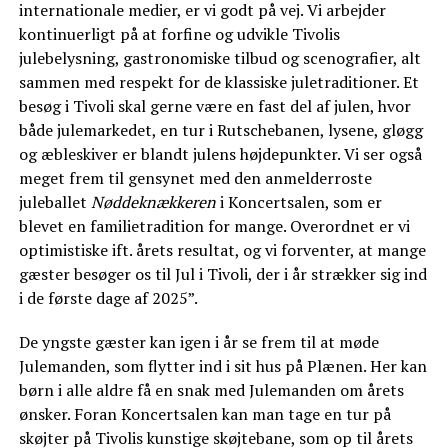
internationale medier, er vi godt på vej. Vi arbejder
kontinuerligt på at forfine og udvikle Tivolis
julebelysning, gastronomiske tilbud og scenografier, alt
sammen med respekt for de klassiske juletraditioner. Et
besøg i Tivoli skal gerne være en fast del af julen, hvor
både julemarkedet, en tur i Rutschebanen, lysene, gløgg
og æbleskiver er blandt julens højdepunkter. Vi ser også
meget frem til gensynet med den anmelderroste
juleballet
Nøddeknækkeren
i Koncertsalen, som er
blevet en familietradition for mange. Overordnet er vi
optimistiske ift. årets resultat, og vi forventer, at mange
gæster besøger os til Jul i Tivoli, der i år strækker sig ind
i de første dage af 2025”.
De yngste gæster kan igen i år se frem til at møde
Julemanden, som flytter ind i sit hus på Plænen. Her kan
børn i alle aldre få en snak med Julemanden om årets
ønsker. Foran Koncertsalen kan man tage en tur på
skøjter på Tivolis kunstige skøjtebane, som op til årets