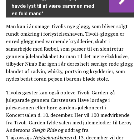
havde lyst til at være sammen med
en fuld mand"
Man kan i år smage Tivolis nye gløgg, som bliver solgt
rundt omkring i forlystelseshaven. Tivoli-gløggen er
enrød gløgg med varmende krydderier, skabt i
samarbejde med Ræbel, som passer til en slentretur
gennem julelandskabet.Er man til det mere eksklusive,
tilbyder Nimb Bar igen i år deres helt særlige røde gløgg
blandet af rødvin, whisky, portvin og krydderier, som
nydes bedst foran pejsen i barens bløde stole.
Tivolis gæster kan også opleve Tivoli-Garden gå
juleparade gennem Carstensen Have lørdage i
julesæsonen eller høre gardens julekoncert i
Koncertsalen d. 10. december. Her vil 100 medvirkende
fra Tivoli-Garden fylde salen med julemelodier til Leroy
Andersons
Sleigh Ride
og uddrag fra
Tjajkovskijs
Nøddeknækkeren
d. 13. december vil der