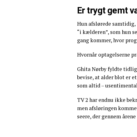
Er trygt gemt 
Hun afslørede samtidig, 
“i kælderen”, som hun se
gang kommer, hvor progr
Hvornår optagelserne præ
Ghita Nørby fyldte tidlig
bevise, at alder blot er e
som altid – usentimenta
TV 2 har endnu ikke bekr
men afsløringen kommer
seere, der gennem årene