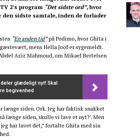
i TV 2’s program
“Det sidste ord”
, hvor
 den sidste samtale, inden de forlader
asten
“
En anden tid
”
på Podimo, hvor Ghita i
 gæstevært, mens Hella Joof er sygemeldt.
f Abdel Aziz Mahmoud, om Mikael Bertelsen
 deler glædeligt nyt! Skal
re begivenhed
for længe siden. Ork. Jeg har faktisk snakket
å længe siden, skulle vi lave et nyt?’. Men
 jeg har lavet det,” fortalte Ghita med sin
hed.