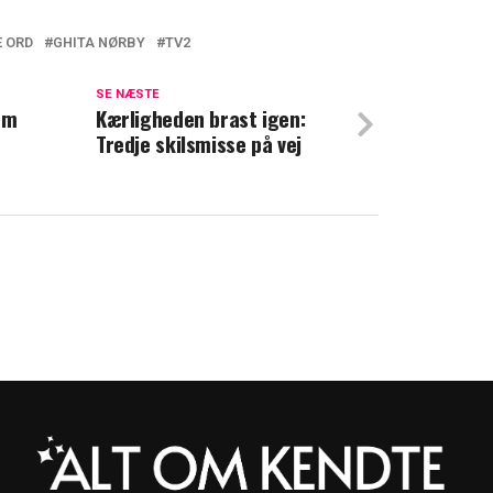
E ORD
GHITA NØRBY
TV2
e ikke holde tårerne tilbage: Derfor græd
SE NÆSTE
om
Kærligheden brast igen:
Tredje skilsmisse på vej
ent sælger rækkehus til næsten 11