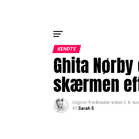
KENDTE
Ghita Nørby
skærmen eft
Udgivet
9 måneder siden
d.
6. n
Af
Sarah S