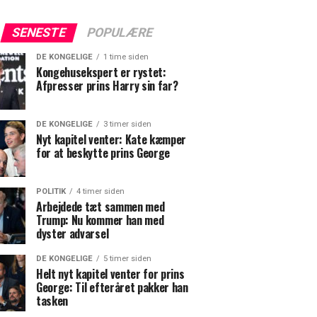
SENESTE
POPULÆRE
DE KONGELIGE
1 time siden
Kongehusekspert er rystet:
Afpresser prins Harry sin far?
DE KONGELIGE
3 timer siden
Nyt kapitel venter: Kate kæmper
for at beskytte prins George
POLITIK
4 timer siden
Arbejdede tæt sammen med
Trump: Nu kommer han med
dyster advarsel
DE KONGELIGE
5 timer siden
Helt nyt kapitel venter for prins
George: Til efteråret pakker han
tasken