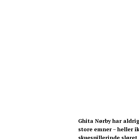
Ghita Nørby har aldrig
store emner – heller i
skuespillerinde sløret