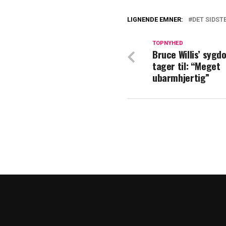
LIGNENDE EMNER:
DET SIDST
Jørgen Leth kunn
han
TOPNYHED
Bruce Willis’ sygd
tager til: “Meget
TV 2-korrespond
ubarmhjertig”
millioner