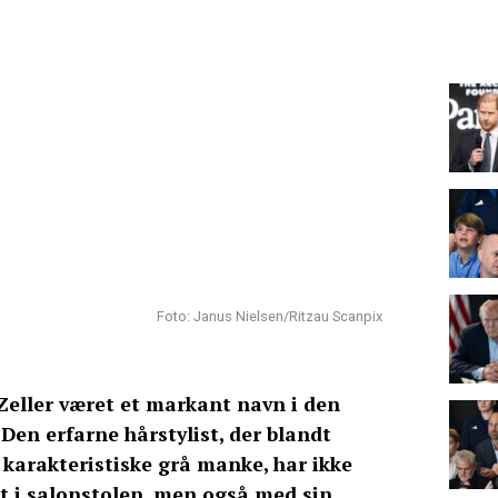
Foto: Janus Nielsen/Ritzau Scanpix
 Zeller været et markant navn i den
Den erfarne hårstylist, der blandt
 karakteristiske grå manke, har ikke
t i salonstolen, men også med sin