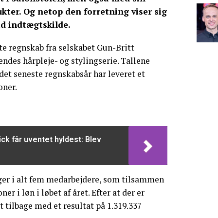
kter. Og netop den forretning viser sig
id indtægtskilde.
te regnskab fra selskabet Gun-Britt
endes hårpleje- og stylingserie. Tallene
 det seneste regnskabsår har leveret et
oner.
ck får uventet hyldest: Blev
er i alt fem medarbejdere, som tilsammen
r i løn i løbet af året. Efter at der er
et tilbage med et resultat på 1.319.337