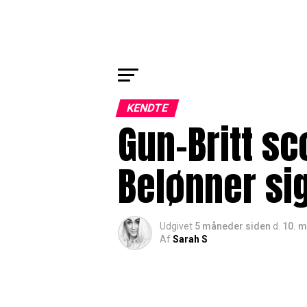
KENDTE
Gun-Britt sc
Belønner sig
Udgivet
5 måneder siden
d.
10. m
Af
Sarah S