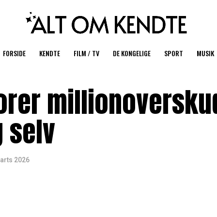
FORSIDE
KENDTE
FILM / TV
DE KONGELIGE
SPORT
MUSIK
orer millionoversku
 selv
arts 2026