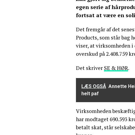
egen serie af hårprodu
fortsat at være en sol
Det fremgår af det senes
Products, som står bag h
viser, at virksomheden i
overskud på 2.408.759 kr
Det skriver
SE & HØR
.
LÆS OGSÅ
Annette Hei
helt paf
Virksomheden beskæftig
har modtaget 690.593 krone
betalt skat, står selskab