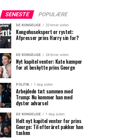
SENESTE
POPULÆRE
DE KONGELIGE
22 timer siden
Kongehusekspert er rystet:
Afpresser prins Harry sin far?
DE KONGELIGE
24 timer siden
Nyt kapitel venter: Kate kæmper
for at beskytte prins George
POLITIK
1 dag siden
Arbejdede tæt sammen med
Trump: Nu kommer han med
dyster advarsel
DE KONGELIGE
1 dag siden
Helt nyt kapitel venter for prins
George: Til efteråret pakker han
tasken