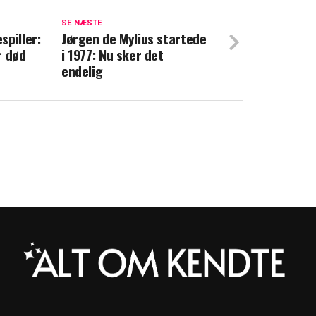
 afslører: Her er hendes regel, når hun
SE NÆSTE
spiller:
Jørgen de Mylius startede
r død
i 1977: Nu sker det
irakuløst med livet i behold: Var kærester
endelig