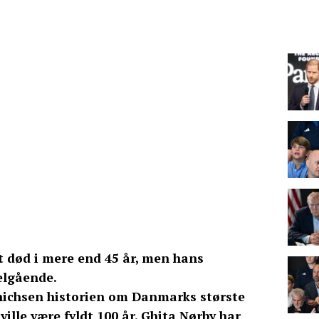
 død i mere end 45 år, men hans
elgående.
nichsen historien om Danmarks største
ville være fyldt 100 år. Ghita Nørby har