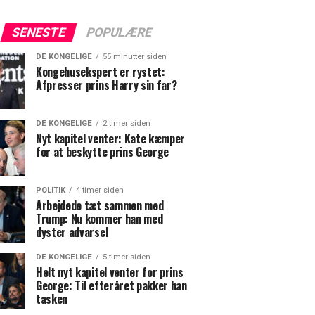
SENESTE
POPULÆRE
DE KONGELIGE
55 minutter siden
Kongehusekspert er rystet:
Afpresser prins Harry sin far?
DE KONGELIGE
2 timer siden
Nyt kapitel venter: Kate kæmper
for at beskytte prins George
POLITIK
4 timer siden
Arbejdede tæt sammen med
Trump: Nu kommer han med
dyster advarsel
DE KONGELIGE
5 timer siden
Helt nyt kapitel venter for prins
George: Til efteråret pakker han
tasken