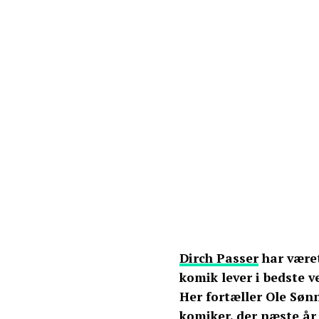
Dirch Passer
har været
komik lever i bedste v
Her fortæller Ole Søn
komiker, der næste år 