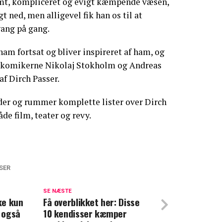
omt, kompliceret og evigt kæmpende væsen,
gt ned, men alligevel fik han os til at
ang på gang.
ham fortsat og bliver inspireret af ham, og
er komikerne Nikolaj Stokholm og Andreas
af Dirch Passer.
eder og rummer komplette lister over Dirch
åde film, teater og revy.
SER
slører: Sådan var hendes forhold til
SE NÆSTE
kke kun
Få overblikket her: Disse
 også
10 kendisser kæmper
e for 45 år siden: Snart lander en rørende