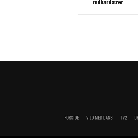
milliardærer
hyldest i butikk
FORSIDE
VILD MED DANS
TV2
D