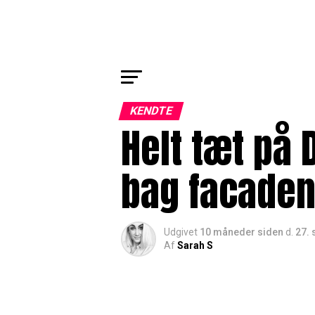
KENDTE
Helt tæt på
bag facade
Udgivet
10 måneder siden
d.
27.
Af
Sarah S