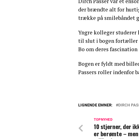
Dirch Passer var et ens
der brændte alt for hurti
trække på smilebåndet g
Yngre kolleger studerer 
til slut i bogen fortæll
Bo om deres fascination 
Bogen er fyldt med bill
Passers roller indenfor b
LIGNENDE EMNER:
DIRCH PAS
Pusle Helmuth af
Dirch Passer
TOPNYHED
10 stjerner, der i
er berømte – men
Dirch Passer død