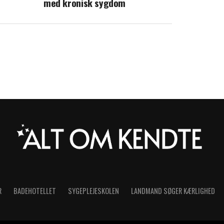
med kronisk sygdom
erne
R
BADEHOTELLET
SYGEPLEJESKOLEN
LANDMAND SØGER KÆRLIGHED