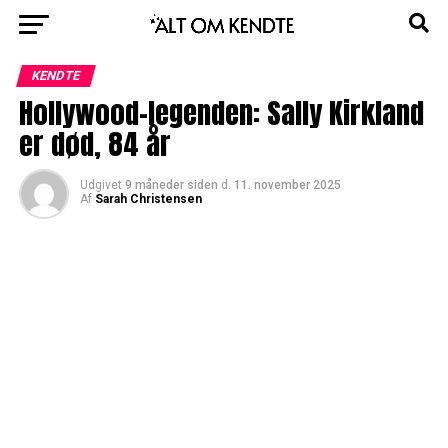
KENDTE
Hollywood-legenden: Sally Kirkland
er død, 84 år
Udgivet
9 måneder siden
d.
11. november 2025
Af
Sarah Christensen