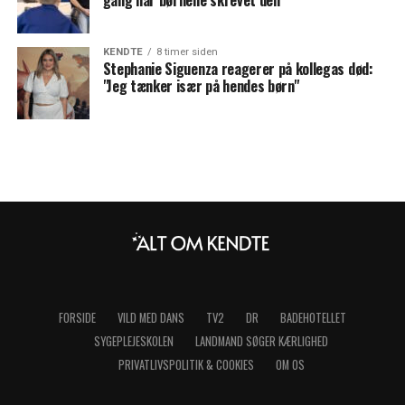
KENDTE
8 timer siden
Stephanie Siguenza reagerer på kollegas død:
"Jeg tænker især på hendes børn"
FORSIDE
VILD MED DANS
TV2
DR
BADEHOTELLET
SYGEPLEJESKOLEN
LANDMAND SØGER KÆRLIGHED
PRIVATLIVSPOLITIK & COOKIES
OM OS