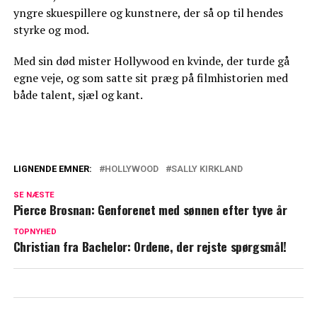
yngre skuespillere og kunstnere, der så op til hendes
styrke og mod.
Med sin død mister Hollywood en kvinde, der turde gå
egne veje, og som satte sit præg på filmhistorien med
både talent, sjæl og kant.
LIGNENDE EMNER:
HOLLYWOOD
SALLY KIRKLAND
Sally Kirkland: En Hollywood-legende
SE NÆSTE
siger farvel
Pierce Brosnan: Genforenet med sønnen efter tyve år
John Ashton er død
TOPNYHED
Christian fra Bachelor: Ordene, der rejste spørgsmål!