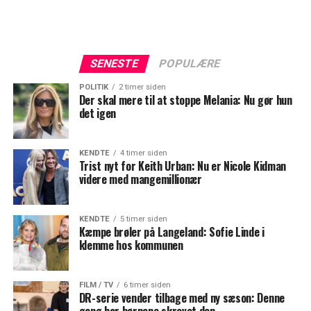
SENESTE
POPULÆRE
POLITIK
2 timer siden
Der skal mere til at stoppe Melania: Nu gør hun
det igen
KENDTE
4 timer siden
Trist nyt for Keith Urban: Nu er Nicole Kidman
videre med mangemillionær
KENDTE
5 timer siden
Kæmpe brøler på Langeland: Sofie Linde i
klemme hos kommunen
FILM / TV
6 timer siden
DR-serie vender tilbage med ny sæson: Denne
gang har børnene skrevet den