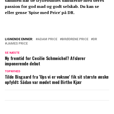
sammen har de tryllebundet danskerne med deres
passion for god mad og godt selskab.
Du kan se
eller gense 'Spise med Price' på DR.
LIGNENDE EMNER:
ADAM PRICE
BRØDRENE PRICE
DR
JAMES PRICE
Adam Price dybt begejstret: Står i spidsen
for helt nyt projekt
SE NÆSTE
Ny fremtid for Cecilie Schmeichel? Afslører
Efter 12 år er det slut: Brødrene Price
imponerende debut
siger farvel
TOPNYHED
Tilde Bisgaard fra 'Ups vi er voksne' fik sit største ønske
opfyldt: Sådan var mødet med Birthe Kjær