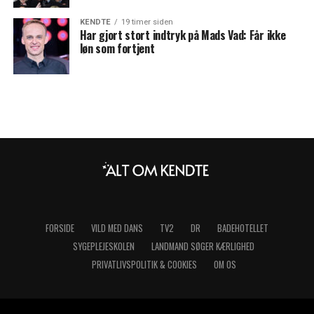
KENDTE
19 timer siden
Har gjort stort indtryk på Mads Vad: Får ikke
løn som fortjent
FORSIDE
VILD MED DANS
TV2
DR
BADEHOTELLET
SYGEPLEJESKOLEN
LANDMAND SØGER KÆRLIGHED
PRIVATLIVSPOLITIK & COOKIES
OM OS