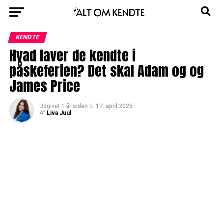
KENDTE
Hvad laver de kendte i
påskeferien? Det skal Adam og og
James Price
Udgivet
1 år siden
d.
17. april 2025
Af
Liva Juul