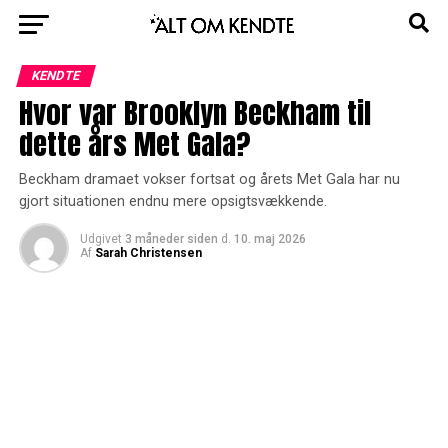
KENDTE
Hvor var Brooklyn Beckham til
dette års Met Gala?
Beckham dramaet vokser fortsat og årets Met Gala har nu
gjort situationen endnu mere opsigtsvækkende.
Udgivet
3 måneder siden
d.
10. maj 2026
Af
Sarah Christensen