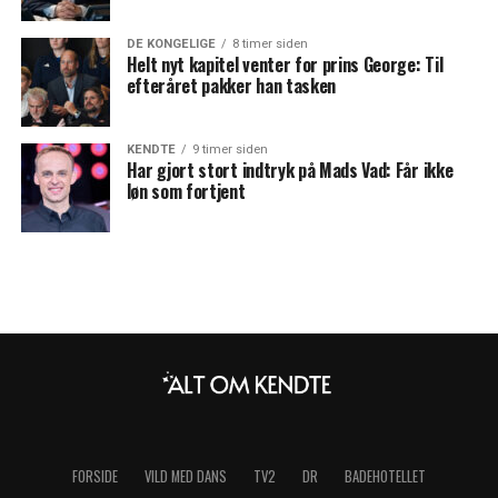
DE KONGELIGE
8 timer siden
Helt nyt kapitel venter for prins George: Til
efteråret pakker han tasken
KENDTE
9 timer siden
Har gjort stort indtryk på Mads Vad: Får ikke
løn som fortjent
FORSIDE
VILD MED DANS
TV2
DR
BADEHOTELLET