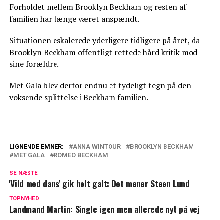
Forholdet mellem Brooklyn Beckham og resten af
familien har længe været anspændt.
Situationen eskalerede yderligere tidligere på året, da
Brooklyn Beckham offentligt rettede hård kritik mod
sine forældre.
Met Gala blev derfor endnu et tydeligt tegn på den
voksende splittelse i Beckham familien.
LIGNENDE EMNER:
ANNA WINTOUR
BROOKLYN BECKHAM
MET GALA
ROMEO BECKHAM
Iskold luft i Beckham-familien: Ignoreret
på sin fødselsdag
SE NÆSTE
'Vild med dans' gik helt galt: Det mener Steen Lund
Romeo sender tydeligt signal midt i
TOPNYHED
Beckham-fejden
Landmand Martin: Single igen men allerede nyt på vej