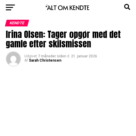
KENDTE
Irina Olsen: Tager opgør med det
gamle efter skilsmissen
Udgivet
7 måneder siden
d.
21. januar 2026
Af
Sarah Christensen