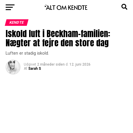
KENDTE
Iskold luft i Beckham-familien:
Nægter at fejre den store dag
Luften er stadig iskold.
Udgivet
2 måneder siden
d.
12. juni 2026
Af
Sarah S