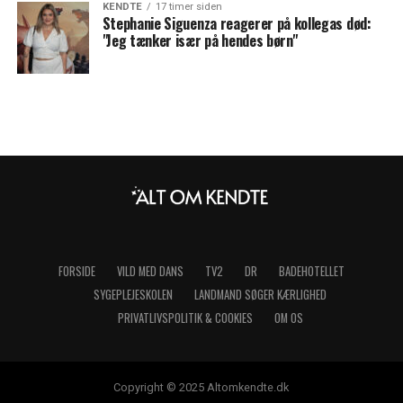
KENDTE
17 timer siden
Stephanie Siguenza reagerer på kollegas død:
"Jeg tænker især på hendes børn"
FORSIDE
VILD MED DANS
TV2
DR
BADEHOTELLET
SYGEPLEJESKOLEN
LANDMAND SØGER KÆRLIGHED
PRIVATLIVSPOLITIK & COOKIES
OM OS
Copyright © 2025 Altomkendte.dk