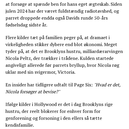
at forsøge at spænde ben for hans eget ægteskab. Siden
julen 2024 har der været fuldstændig radiotavshed, og
parret droppede endda også Davids runde 50-års
fødselsdag sidste år.
Flere kilder tæt på familien peger på, at dramaet i
virkeligheden stikker dybere end blot økonomi. Meget
tyder på, at det er Brooklyns hustru, milliardærarvingen
Nicola Peltz, der trækker i trådene. Kulden startede
angiveligt allerede før parrets bryllup, hvor Nicola røg
uklar med sin svigermor, Victoria.
En insider har tidligere udtalt til Page Six:
"Hvad er det,
Nicola forsøger at bevise?"
Ifølge kilder i Hollywood er det i dag Brooklyns rige
hustru, der reelt blokerer for enhver form for
genforening og forsoning i den ellers så tætte
kendisfamilie.