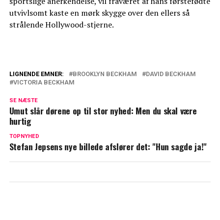
sportslige anerkendelse, vil fraværet af hans førstefødte
utvivlsomt kaste en mørk skygge over den ellers så
strålende Hollywood-stjerne.
LIGNENDE EMNER:
BROOKLYN BECKHAM
DAVID BECKHAM
VICTORIA BECKHAM
David og Victoria er knuste: Beckham-
familien i bitter strid
SE NÆSTE
Umut slår dørene op til stor nyhed: Men du skal være
Kæmpe sorg for David og Victoria
hurtig
Beckham: Skåret ud af sønnens liv
TOPNYHED
Stefan Jepsens nye billede afslører det: "Hun sagde ja!"