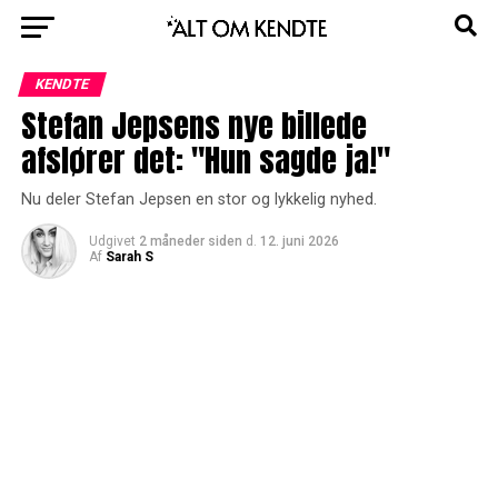
KENDTE
Stefan Jepsens nye billede
afslører det: "Hun sagde ja!"
Nu deler Stefan Jepsen en stor og lykkelig nyhed.
Udgivet
2 måneder siden
d.
12. juni 2026
Af
Sarah S