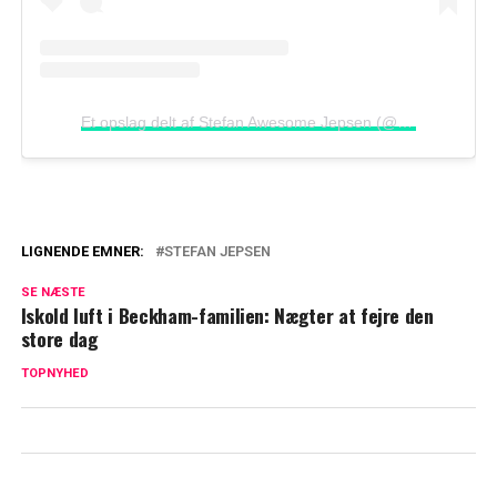
Et opslag delt af Stefan Awesome Jepsen (@stefan.stormand)
LIGNENDE EMNER:
STEFAN JEPSEN
Stefan Jepsen fra 'Stor mand' i
SE NÆSTE
livsforandrende indgreb: Nu sætter han
Iskold luft i Beckham-familien: Nægter at fejre den
ord på
store dag
TOPNYHED
Stefan 'Stor mand' om stor operation:
'Hårdere end han troede'