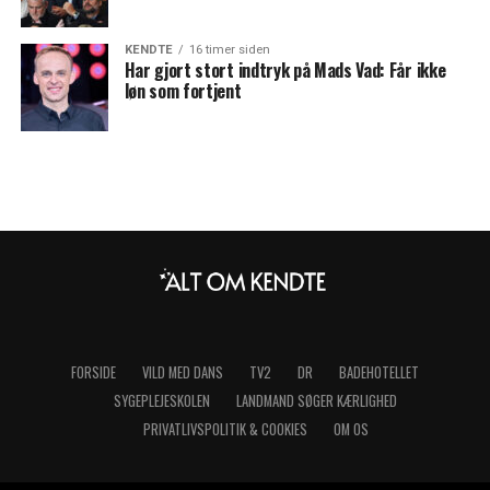
KENDTE
16 timer siden
Har gjort stort indtryk på Mads Vad: Får ikke
løn som fortjent
FORSIDE
VILD MED DANS
TV2
DR
BADEHOTELLET
SYGEPLEJESKOLEN
LANDMAND SØGER KÆRLIGHED
PRIVATLIVSPOLITIK & COOKIES
OM OS