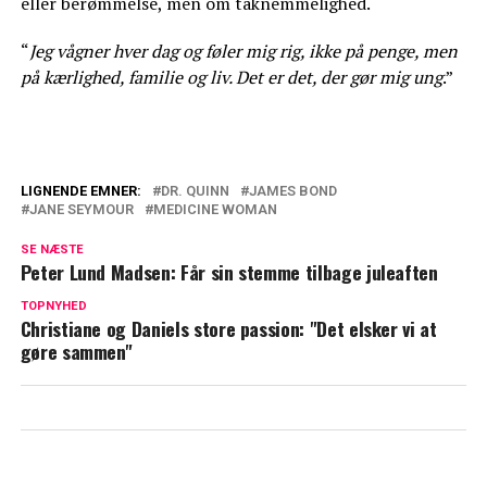
eller berømmelse, men om taknemmelighed.
“
Jeg vågner hver dag og føler mig rig, ikke på penge, men
på kærlighed, familie og liv. Det er det, der gør mig ung
.”
LIGNENDE EMNER:
DR. QUINN
JAMES BOND
JANE SEYMOUR
MEDICINE WOMAN
Blev 75 år: Et farvel til Bond instruktør
SE NÆSTE
Så meget tjener Mascha Vang hver måned
Peter Lund Madsen: Får sin stemme tilbage juleaften
TOPNYHED
Christiane og Daniels store passion: "Det elsker vi at
gøre sammen"