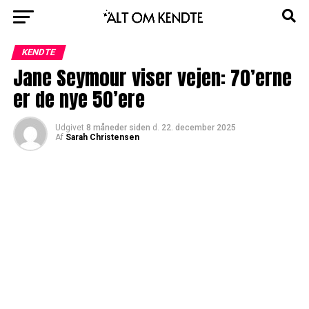
KENDTE
Jane Seymour viser vejen: 70’erne
er de nye 50’ere
Udgivet
8 måneder siden
d.
22. december 2025
Af
Sarah Christensen