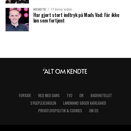
KENDTE
17 timer siden
Har gjort stort indtryk på Mads Vad: Får ikke
løn som fortjent
FORSIDE
VILD MED DANS
TV2
DR
BADEHOTELLET
SYGEPLEJESKOLEN
LANDMAND SØGER KÆRLIGHED
PRIVATLIVSPOLITIK & COOKIES
OM OS