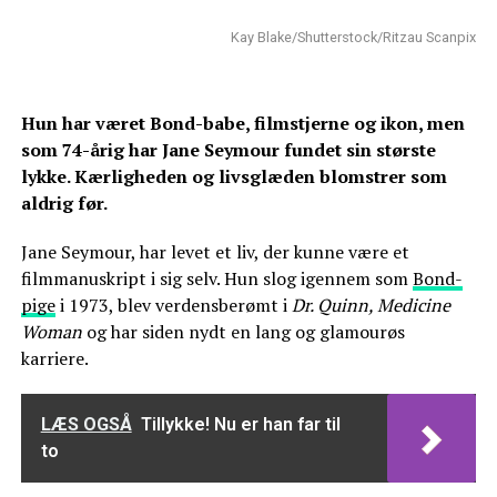
Kay Blake/Shutterstock/Ritzau Scanpix
Hun har været Bond-babe, filmstjerne og ikon, men
som 74-årig har Jane Seymour fundet sin største
lykke. Kærligheden og livsglæden blomstrer som
aldrig før.
Jane Seymour, har levet et liv, der kunne være et
filmmanuskript i sig selv. Hun slog igennem som
Bond-
pige
i 1973, blev verdensberømt i
Dr. Quinn, Medicine
Woman
og har siden nydt en lang og glamourøs
karriere.
LÆS OGSÅ
Tillykke! Nu er han far til
to