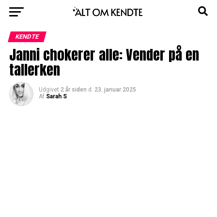
KENDTE
Janni chokerer alle: Vender på en
tallerken
Udgivet
2 år siden
d.
23. januar 2025
Af
Sarah S