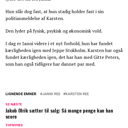
Hun slår dog fast, at hun stadig holder fast i sin
politianmeldelse af Karsten.
Den lyder på fysisk, psykisk og økonomisk vold.
I dag er Janni videre i et nyt forhold, hun har fundet
kærligheden igen med Jeppe Stokholm. Karsten har også
fundet kærligheden igen, det har han med Gitte Peters,
som han også tidligere har dannet par med.
LIGNENDE EMNER:
JANNI REE
KARSTEN REE
Afslører: Så rig kunne Janni være blevet
SE NÆSTE
Jakob Olrik sætter til salg: Så mange penge kan han
Nye detaljer: Janni sætter ord på sagen
score
mod Karsten
TOPNYHED