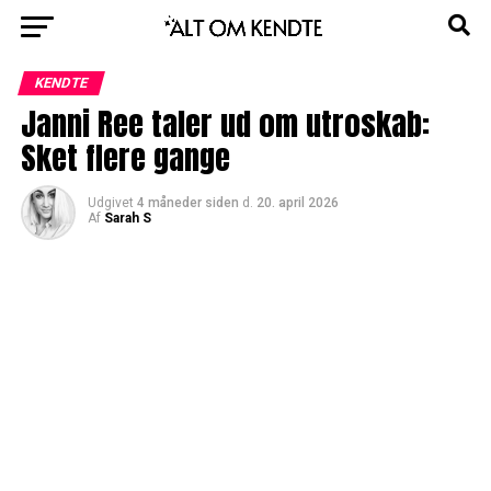
KENDTE
Janni Ree taler ud om utroskab:
Sket flere gange
Udgivet
4 måneder siden
d.
20. april 2026
Af
Sarah S