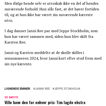
Men ifølge hende selv er utroskab ikke en del af hendes
nuværende forhold. Hun slår fast, at det hører fortiden
til, og at hun ikke har været sin nuværende kæreste
utro.
I dag danner Janni Ree par med Jeppe Stockholm, som
hun har været sammen med, siden hun blev skilt fra
Karsten Ree.
Janni og Karsten meddelte at de skulle skilles i
sensommeren 2024, hvor Janni kort efter stod frem med
sin nye kæreste.
LIGNENDE EMNER:
JANNI REE
JEPPE STOKHOLM
Chokerende afsløring: Jannis kæreste har
SE NÆSTE
fortid med dansk kendis
Ville have den for enhver pris: Tim lagde ekstra