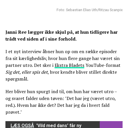
Foto: Sebastian Elias Uth/Ritzau Scanpix
Janni Ree lægger ikke skjul på, at hun tidligere har
trådt ved siden af i sine forhold.
I et nyt interview åbner hun op om en række episoder
fra sit kærlighedsliv, hvor hun flere gange har været sin
partner utro. Det sker i
Ekstra Bladets
YouTube-format
Sig det, eller spis det
, hvor kendte bliver stillet direkte
spørgsmål.
Her bliver hun spurgt ind til, om hun har været utro –
og svaret falder uden tøven: "Det har jeg (været utro,
red.). Hvem har ikke det? Det har jeg da i hvert fald
prøvet."
LÆS OGSÅ
'Vild med dans' får ny