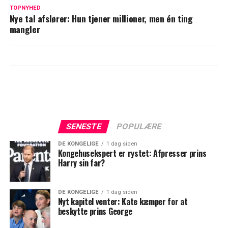
Janni Ree deler nyt billede: "En gang
TOPNYHED
Nye tal afslører: Hun tjener millioner, men én ting
imellem tager livet en drejning"
mangler
SENESTE
POPULÆRE
DE KONGELIGE
1 dag siden
Kongehusekspert er rystet: Afpresser prins
Harry sin far?
DE KONGELIGE
1 dag siden
Nyt kapitel venter: Kate kæmper for at
beskytte prins George