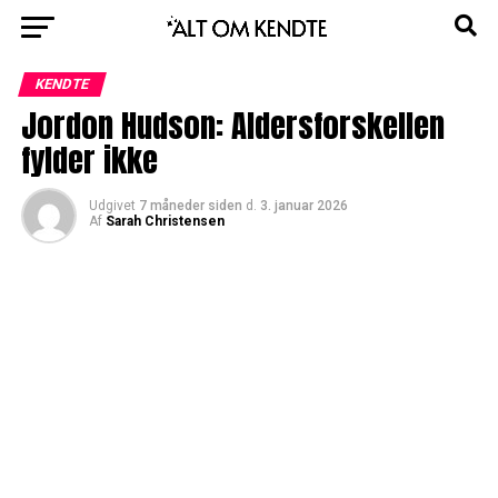
KENDTE
Jordon Hudson: Aldersforskellen
fylder ikke
Udgivet
7 måneder siden
d.
3. januar 2026
Af
Sarah Christensen