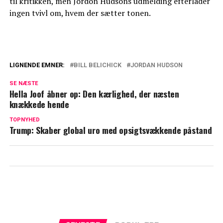
til kritikken, men Jordon Hudsons udmelding efterlader
ingen tvivl om, hvem der sætter tonen.
LIGNENDE EMNER:
BILL BELICHICK
JORDAN HUDSON
Så meget tjener Mascha Vang hver måned
SE NÆSTE
Hella Joof åbner op: Den kærlighed, der næsten
Dansk musiker hitter i Kina: Ligger
knækkede hende
nummer et
TOPNYHED
Trump: Skaber global uro med opsigtsvækkende påstand