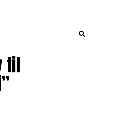
til
i”