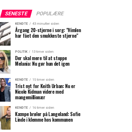
SENESTE
POPULÆRE
KENDTE
43 minutter siden
Årgang 20-stjerne i sorg: "Himlen
har fået den smukkeste stjerne"
POLITIK
13 timer siden
Der skal mere til at stoppe
Melania: Nu gør hun det igen
KENDTE
15 timer siden
Trist nyt for Keith Urban: Nu er
Nicole Kidman videre med
mangemillionær
KENDTE
16 timer siden
Kæmpe brøler på Langeland: Sofie
Linde i klemme hos kommunen