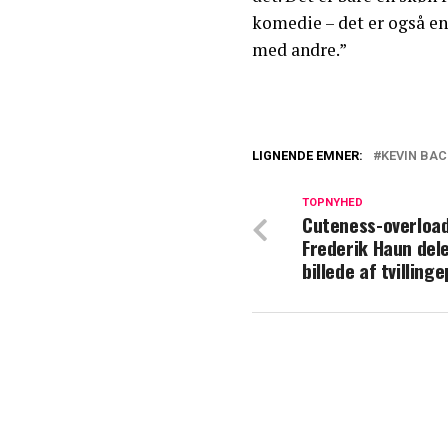
komedie – det er også en
med andre.”
LIGNENDE EMNER:
KEVIN BA
Nu reagerer Lisb
lige så godt have
TOPNYHED
Cuteness-overload
Frederik Haun del
Seerne raser: T
billede af tvilling
karakter