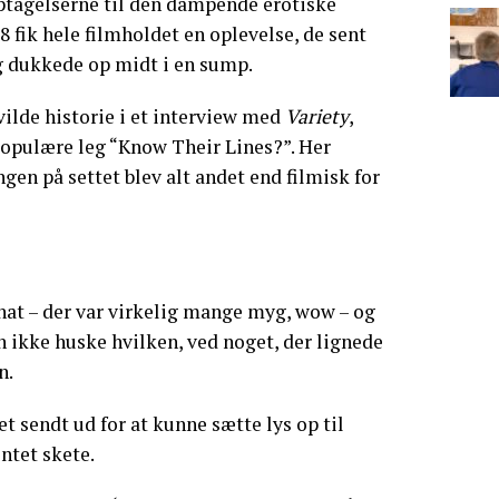
ptagelserne til den dampende erotiske
8 fik hele filmholdet en oplevelse, de sent
ig dukkede op midt i en sump.
vilde historie i et interview med
Variety
,
populære leg “Know Their Lines?”. Her
gen på settet blev alt andet end filmisk for
nat – der var virkelig mange myg, wow – og
n ikke huske hvilken, ved noget, der lignede
n.
t sendt ud for at kunne sætte lys op til
ntet skete.