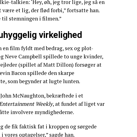
kie-talkien: ‘Hey, øh, jeg tror lige, jeg så en
t være et lig, der flød forbi,” fortsatte han.
til stemningen i filmen.”
uhyggelig virkelighed
n en film fyldt med bedrag, sex og plot-
og Neve Campbell spillede to unge kvinder,
leder (spillet af Matt Dillon) forsøger at
Kevin Bacon spillede den skarpe
te, som begynder at lugte lunten.
, John McNaughton, bekræftede i et
Entertainment Weekly
, at fundet af liget var
 måtte involvere myndighederne.
og de fik faktisk fat i kroppen og sørgede
 i vores optagelser,” sagde han.