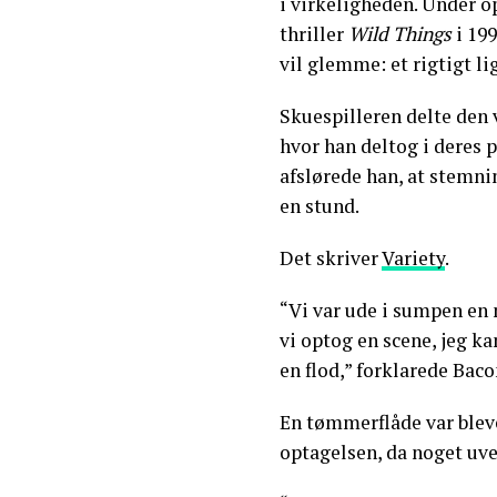
i virkeligheden. Under o
thriller
Wild Things
i 199
vil glemme: et rigtigt l
Skuespilleren delte den 
hvor han deltog i deres 
afslørede han, at stemnin
en stund.
Det skriver
Variety
.
“Vi var ude i sumpen en 
vi optog en scene, jeg ka
en flod,” forklarede Baco
En tømmerflåde var bleve
optagelsen, da noget uve