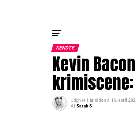
KENDTE
Kevin Bacons
krimiscene: 
Udgivet
1 år siden
d.
16. april 202
Af
Sarah S