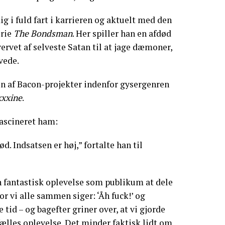
ig i fuld fart i karrieren og aktuelt med den
erie
The Bondsman
. Her spiller han en afdød
ervet af selveste Satan til at jage dæmoner,
lvede.
ken af Bacon-projekter indenfor gysergenren
xxine
.
fascineret ham:
d. Indsatsen er høj,” fortalte han til
en fantastisk oplevelse som publikum at dele
vor vi alle sammen siger: ‘Åh fuck!’ og
id – og bagefter griner over, at vi gjorde
fælles oplevelse. Det minder faktisk lidt om