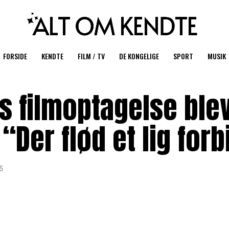
FORSIDE
KENDTE
FILM / TV
DE KONGELIGE
SPORT
MUSIK
 filmoptagelse blev 
“Der flød et lig forb
5