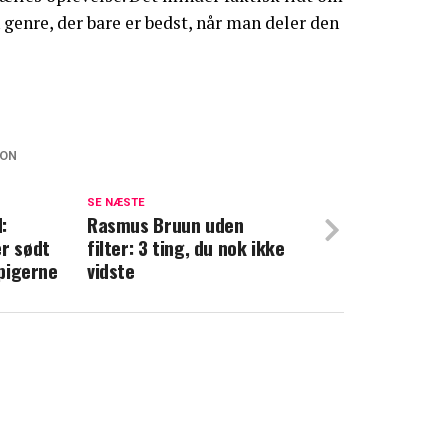
 genre, der bare er bedst, når man deler den
CON
et Dahl på Ulf Pilgaards død: "Vi kunne
 været gift"
SE NÆSTE
:
Rasmus Bruun uden
er sødt
filter: 3 ting, du nok ikke
om Hanks gør comeback med 'gammel'
epigerne
vidste