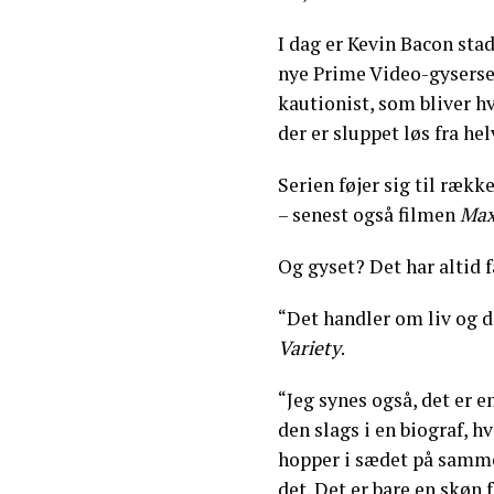
I dag er Kevin Bacon stad
nye Prime Video-gysers
kautionist, som bliver hv
der er sluppet løs fra he
Serien føjer sig til ræk
– senest også filmen
Max
Og gyset? Det har altid 
“Det handler om liv og dø
Variety
.
“Jeg synes også, det er 
den slags i en biograf, h
hopper i sædet på samme t
det. Det er bare en skøn 