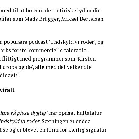
med til at lancere det satiriske lydmedie
filer som Mads Brügger, Mikael Bertelsen
n populære podcast 'Undskyld vi roder', og
arks første kommercielle taleradio.
t flittigt med programmer som 'Kirsten
 Europa og dø', alle med det velkendte
dioavis'.
viralt
dme så pisse dygtig"
har opnået kultstatus
ndskyld vi roder
. Sætningen er endda
ise og er blevet en form for kærlig signatur