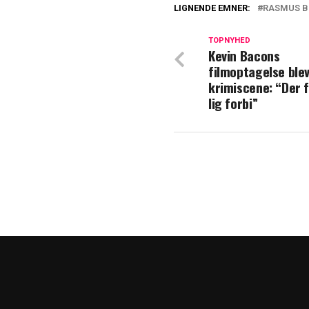
LIGNENDE EMNER:
RASMUS 
Pernille og Kim
15.900 kr. om må
TOPNYHED
Kevin Bacons
filmoptagelse blev 
Chikanesagen for
krimiscene: “Der f
overtrædelser
lig forbi”