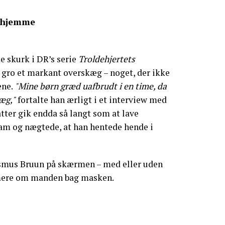
erhjemme
e skurk i DR’s serie
Troldehjertets
 gro et markant overskæg – noget, der ikke
ene.
"Mine børn græd uafbrudt i en time, da
æg,"
fortalte han ærligt i et interview med
ter gik endda så langt som at lave
ham og nægtede, at han hentede hende i
asmus Bruun på skærmen – med eller uden
 mere om manden bag masken.