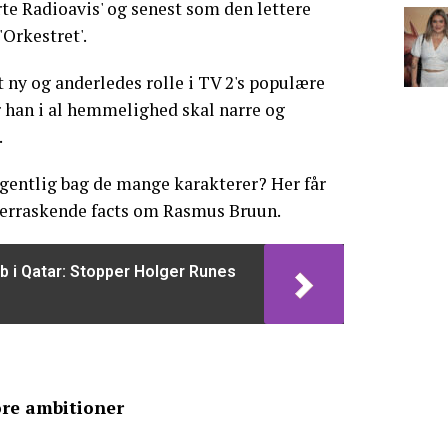
rte Radioavis' og senest som den lettere
'Orkestret'.
t ny og anderledes rolle i TV 2's populære
 han i al hemmelighed skal narre og
.
entlig bag de mange karakterer? Her får
verraskende facts om Rasmus Bruun.
b i Qatar: Stopper Holger Runes
re ambitioner