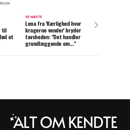
BRUUN
 har en kæmpe gæld og et madforbrug på
neden – Sådan går det i dag
SE NÆSTE
Lena fra 'Kærlighed hvor
til
kragerne vender' bryder
tsætter: Sisse Sejr beskyldes for nye
lød et
tavsheden: "Det handler
grundlæggende om..."