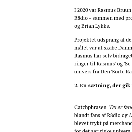
I 2020 var Rasmus Bruun 
R8dio – sammen med pro
og Brian Lykke.
Projektet udsprang af de
målet var at skabe Danm
Rasmus har selv bidrage
ringer til Rasmus' og 'Se
univers fra Den 'Korte Ra
2. En sætning, der gik 
Catchphrasen
"Du er fan
blandt fans af R8dio og
U
blevet trykt på merchand
for det satiriske univers.