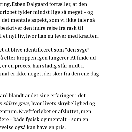
ring. Esben Dalgaard fortæller, at den
rløbet fylder mindst lige så meget – og
 det mentale aspekt, som vi ikke taler så
eskriver den indre rejse fra rask til
il et nyt liv, hvor han nu lever med kræften.
t at blive identificeret som ”den syge”
å efter kroppen igen fungerer. At finde ud
 er en proces, han stadig står midt i.
mal er ikke noget, der sker fra den ene dag
ard blandt andet sine erfaringer i det
n sidste gave
, hvor livets skrøbelighed og
centrum. Kræftforløbet er afsluttet, men
ere – både fysisk og mentalt – som en
velse også kan have en pris.