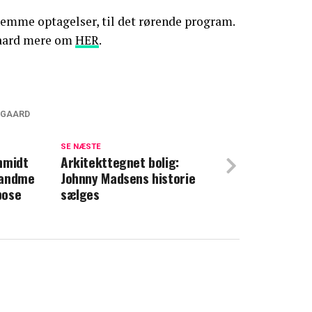
nemme optagelser, til det rørende program.
gaard mere om
HER
.
LGAARD
kan være stolt: Har gjort en kæmpe
SE NÆSTE
hmidt
Arkitekttegnet bolig:
 fandme
Johnny Madsens historie
Havde aldrig troet, at det skulle ske'
pose
sælges