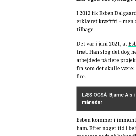
I 2012 fik Esben Dalgaa
erklæret kræftfri – men d
tilbage.
Det var i juni 2021, at
Es
træt. Han slog det dog h
arbejdede på flere projek
fra som det skulle være:
fire.
LÆS OGSÅ
Bjarne Als i
måneder
Esben kommer i immunter
ham. Efter noget tid i be