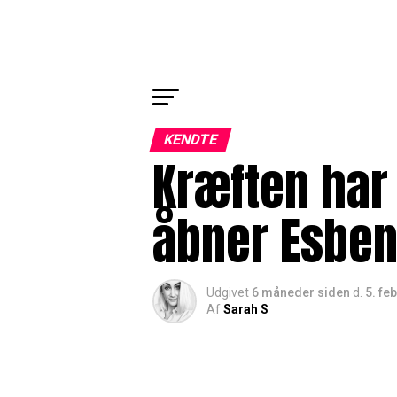
KENDTE
Kræften har
åbner Esben
Udgivet
6 måneder siden
d.
5. fe
Af
Sarah S