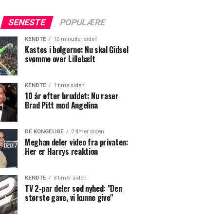
SENESTE
POPULÆRE
KENDTE
10 minutter siden
Kastes i bølgerne: Nu skal Gidsel
svømme over Lillebælt
KENDTE
1 time siden
10 år efter bruddet: Nu raser
Brad Pitt mod Angelina
DE KONGELIGE
2 timer siden
Meghan deler video fra privaten:
Her er Harrys reaktion
KENDTE
3 timer siden
TV 2-par deler sød nyhed: "Den
største gave, vi kunne give"