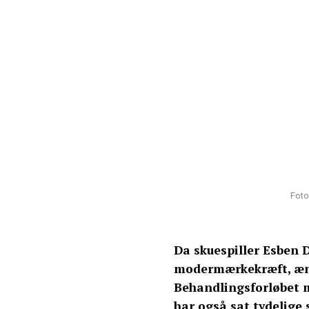
Foto
Da skuespiller Esben 
modermærkekræft, ænd
Behandlingsforløbet 
har også sat tydelige 