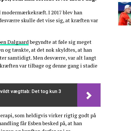
rd modermærkekræft. I 2017 blev han
esværre skulle det vise sig, at kræften var
ben Dalgaard
begyndte at føle sig meget
en og tænkte, at det nok skyldtes, at han
ter samtidigt. Men desværre, var alt langt
 kræften var tilbage og denne gang i stadie
 vildt vægttab: Det tog kun 3
api, som heldigvis virker rigtig godt på
handling får Esben besked på, at han