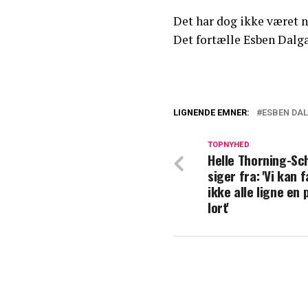
Det har dog ikke været 
Det fortælle Esben Dal
LIGNENDE EMNER:
ESBEN DA
Esben Dalgaard 
forskel
TOPNYHED
Helle Thorning-Sc
siger fra: 'Vi kan
Esben Dalgaard: '
ikke alle ligne en 
lort'