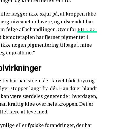
ingen og kræften derfor er i ro.
ller lægger ikke skjul på, at kroppen ikke
erginiveauet er lavere, og udseendet har
m følge af behandlingen. Over for
BILLED-
at kemoterapien har fjernet pigmentet i
r ikke nogen pigmentering tilbage i mine
jeg er jo albino.”
bivirkninger
 liv har han siden fået farvet både bryn og
lger stopper langt fra dér. Han døjer blandt
 kan være særdeles generende i hverdagen,
han kraftig kløe over hele kroppen. Det er
ttet lære at leve med.
synlige eller fysiske forandringer, der har