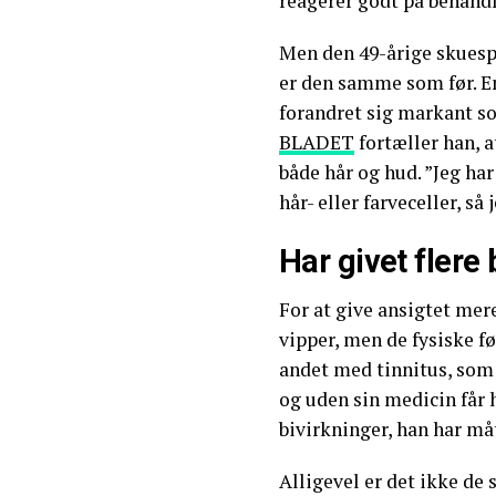
reagerer godt på behandl
Men den 49-årige skuespi
er den samme som før. En
forandret sig markant so
BLADET
fortæller han, 
både hår og hud. ”Jeg ha
hår- eller farveceller, så 
Har givet flere 
For at give ansigtet mere
vipper, men de fysiske fø
andet med tinnitus, som
og uden sin medicin får 
bivirkninger, han har må
Alligevel er det ikke de 