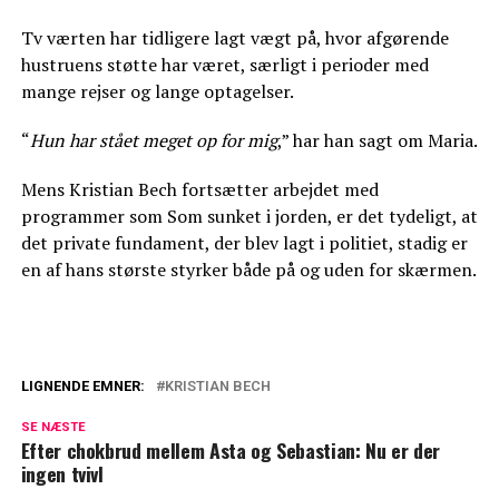
Tv værten har tidligere lagt vægt på, hvor afgørende
hustruens støtte har været, særligt i perioder med
mange rejser og lange optagelser.
“
Hun har stået meget op for mig
,” har han sagt om Maria.
Mens Kristian Bech fortsætter arbejdet med
programmer som Som sunket i jorden, er det tydeligt, at
det private fundament, der blev lagt i politiet, stadig er
en af hans største styrker både på og uden for skærmen.
LIGNENDE EMNER:
KRISTIAN BECH
Kristian Bech: Satte sig selv til side under
SE NÆSTE
optagelserne
Efter chokbrud mellem Asta og Sebastian: Nu er der
ingen tvivl
Så meget tjener Mascha Vang hver måned