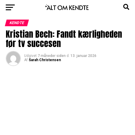
KENDTE
Kristian Bech: Fandt kærligheden
før tv succesen
Udgivet
7 måneder siden
d.
13. januar 2026
Af
Sarah Christensen