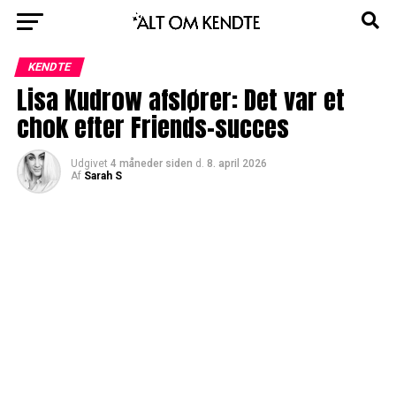
KENDTE
Lisa Kudrow afslører: Det var et
chok efter Friends-succes
Udgivet
4 måneder siden
d.
8. april 2026
Af
Sarah S