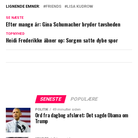
LIGNENDE EMNER:
FRIENDS
LISA KUDROW
Matthew Perry-sagen tager ny drejning:
SE NÆSTE
Erklærer sig skyldig
Efter mange år: Gina Schumacher bryder tavsheden
Efter to år: Matthew Perrys gravsted har
TOPNYHED
Heidi Frederikke åbner op: Sorgen satte dybe spor
fået en markering
SENESTE
POPULÆRE
POLITIK
49 minutter siden
Ord fra dagbog afsløret: Det sagde Obama om
Trump