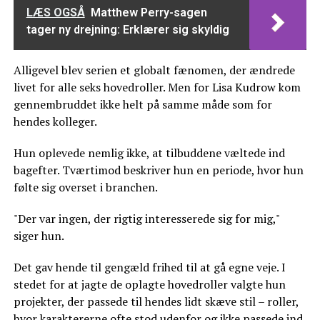
LÆS OGSÅ
Matthew Perry-sagen
tager ny drejning: Erklærer sig skyldig
Alligevel blev serien et globalt fænomen, der ændrede
livet for alle seks hovedroller. Men for Lisa Kudrow kom
gennembruddet ikke helt på samme måde som for
hendes kolleger.
Hun oplevede nemlig ikke, at tilbuddene væltede ind
bagefter. Tværtimod beskriver hun en periode, hvor hun
følte sig overset i branchen.
"Der var ingen, der rigtig interesserede sig for mig,"
siger hun.
Det gav hende til gengæld frihed til at gå egne veje. I
stedet for at jagte de oplagte hovedroller valgte hun
projekter, der passede til hendes lidt skæve stil – roller,
hvor karaktererne ofte stod udenfor og ikke passede ind.