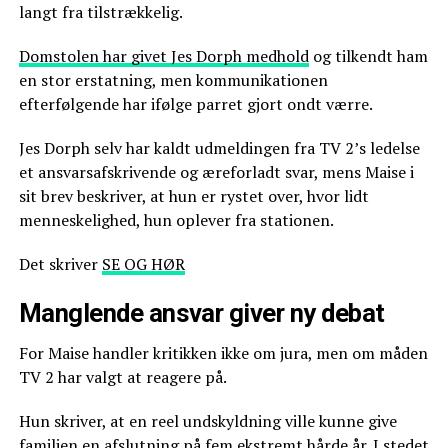
langt fra tilstrækkelig.
Domstolen har givet Jes Dorph medhold
og tilkendt ham
en stor erstatning, men kommunikationen
efterfølgende har ifølge parret gjort ondt værre.
Jes Dorph selv har kaldt udmeldingen fra TV 2’s ledelse
et ansvarsafskrivende og æreforladt svar, mens Maise i
sit brev beskriver, at hun er rystet over, hvor lidt
menneskelighed, hun oplever fra stationen.
Det skriver
SE OG HØR
Manglende ansvar giver ny debat
For Maise handler kritikken ikke om jura, men om måden
TV 2 har valgt at reagere på.
Hun skriver, at en reel undskyldning ville kunne give
familien en afslutning på fem ekstremt hårde år. I stedet