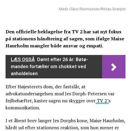
Mads Claus Rasmussen/Ritzau Scanpix
Den officielle beklagelse fra TV 2 har sat nyt fokus
på stationens håndtering af sagen, som ifølge Maise
Haurholm mangler både ansvar og empati.
LÆS OGSÅ
Dømt efter 26 år: Bøtø-
manden fortæller om chokket ved
anholdelsen
Efter Højesterets dom, der fastslår, at
advokatundersøgelsen mod Jes Dorph-Petersen var
fejlbehæftet, kaster sagen nu skygger over
TV 2’
s
kommunikation.
I et åbent brev langer Jes Dorphs kone, Maise Haurholm,
hårdt ud efter stationens reaktion, som hun mener er