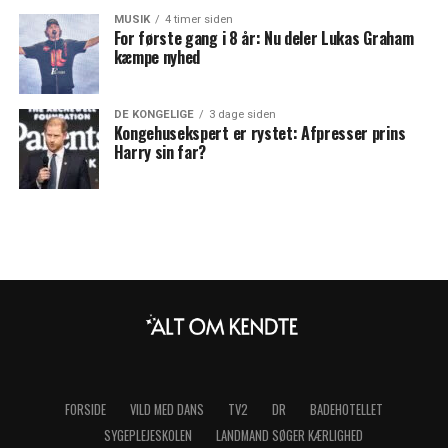
MUSIK
4 timer siden
For første gang i 8 år: Nu deler Lukas Graham
kæmpe nyhed
DE KONGELIGE
3 dage siden
Kongehusekspert er rystet: Afpresser prins
Harry sin far?
FORSIDE
VILD MED DANS
TV2
DR
BADEHOTELLET
SYGEPLEJESKOLEN
LANDMAND SØGER KÆRLIGHED