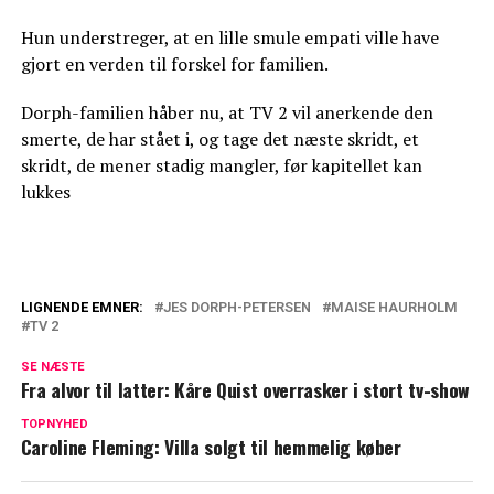
Hun understreger, at en lille smule empati ville have
gjort en verden til forskel for familien.
Dorph-familien håber nu, at TV 2 vil anerkende den
smerte, de har stået i, og tage det næste skridt, et
skridt, de mener stadig mangler, før kapitellet kan
lukkes
LIGNENDE EMNER:
JES DORPH-PETERSEN
MAISE HAURHOLM
TV 2
Indefra krisen: Så tæt var Jes og Maise på
at miste hinanden
SE NÆSTE
Fra alvor til latter: Kåre Quist overrasker i stort tv-show
Alle brød ud i latter og glæde: Troels
TOPNYHED
Lund Poulsen hædret i Cirkusbygningen
Caroline Fleming: Villa solgt til hemmelig køber