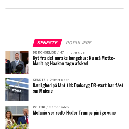
SENESTE
POPULÆRE
DE KONGELIGE
47 minutter siden
Nyt fra det norske kongehus: Nu må Mette-
Marit og Haakon tage afsked
KENDTE
2 timer siden
Kærlighed på lånt tid: Dødssyg DR-vært har fået
sin Malene
POLITIK
3 timer siden
Melania ser rødt: Hader Trumps pinlige vane