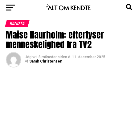
KENDTE
Maise Haurholm: efterlyser
menneskelighed fra TV2
Udgivet
8 måneder siden
d.
11. december 2025
Af
Sarah Christensen