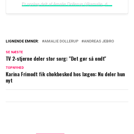
Et opslag delt af Amalie Dollerup (@amalie_dollerup)
LIGNENDE EMNER:
AMALIE DOLLERUP
ANDREAS JEBRO
Amalie Dollerup og Andreas Jebro
SE NÆSTE
afslører: Sker i 2025
TV 2-stjerne deler stor sorg: "Det gør så ondt"
Spørgsmålene vælter ind til Amalie
TOPNYHED
Karina Frimodt fik chokbesked hos lægen: Nu deler hun
Dollerup: 'Har du ikke..?'
nyt