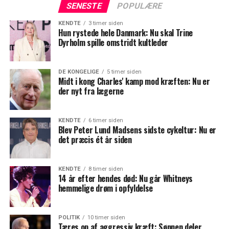
SENESTE
POPULÆRE
KENDTE
3 timer siden
Hun rystede hele Danmark: Nu skal Trine
Dyrholm spille omstridt kultleder
DE KONGELIGE
5 timer siden
Midt i kong Charles' kamp mod kræften: Nu er
der nyt fra lægerne
KENDTE
6 timer siden
Blev Peter Lund Madsens sidste cykeltur: Nu er
det præcis ét år siden
KENDTE
8 timer siden
14 år efter hendes død: Nu går Whitneys
hemmelige drøm i opfyldelse
POLITIK
10 timer siden
Tæres op af aggressiv kræft: Sønnen deler