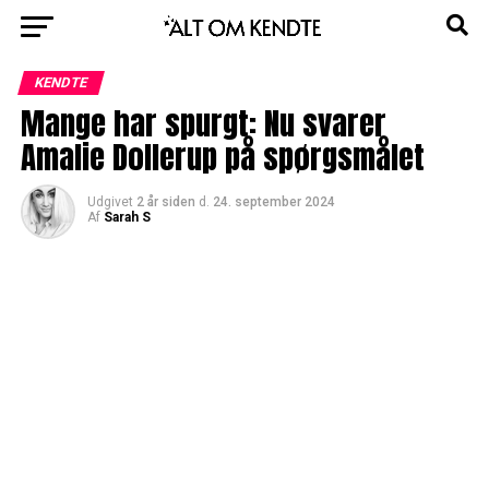
KENDTE
Mange har spurgt: Nu svarer
Amalie Dollerup på spørgsmålet
Udgivet
2 år siden
d.
24. september 2024
Af
Sarah S