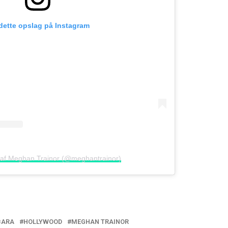
 dette opslag på Instagram
t af Meghan Trainor (@meghantrainor)
BARA
HOLLYWOOD
MEGHAN TRAINOR