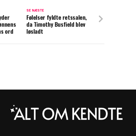
 mand afviser rygter om mor konflikt
SE NÆSTE
yder
død
Følelser fyldte retssalen,
sønnens
da Timothy Busfield blev
ns ord
løsladt