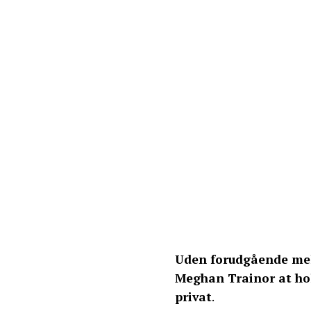
Uden forudgående mel
Meghan Trainor at hol
privat
.