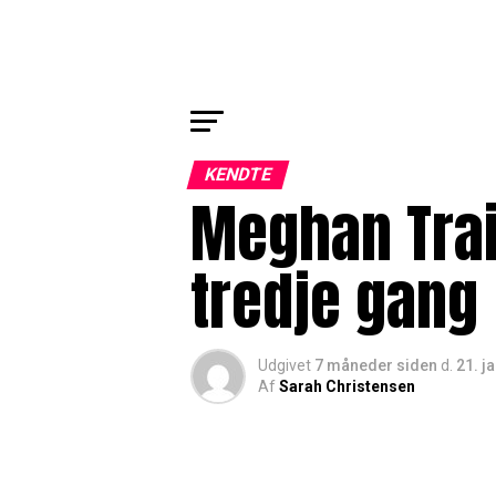
KENDTE
Meghan Trai
tredje gang
Udgivet
7 måneder siden
d.
21. j
Af
Sarah Christensen