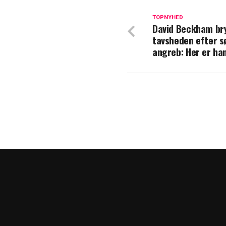
Meghan Trainors
TOPNYHED
David Beckham br
John Ashton er 
tavsheden efter 
angreb: Her er ha