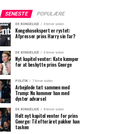
SENESTE
POPULÆRE
DE KONGELIGE
4 timer siden
Kongehusekspert er rystet:
Afpresser prins Harry sin far?
DE KONGELIGE
6 timer siden
Nyt kapitel venter: Kate kæmper
for at beskytte prins George
POLITIK
7 timer siden
Arbejdede tæt sammen med
Trump: Nu kommer han med
dyster advarsel
DE KONGELIGE
8 timer siden
Helt nyt kapitel venter for prins
George: Til efteråret pakker han
tasken