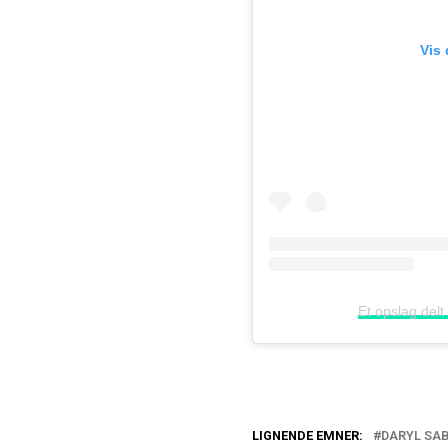
Vis
Et opslag del
LIGNENDE EMNER:
DARYL SA