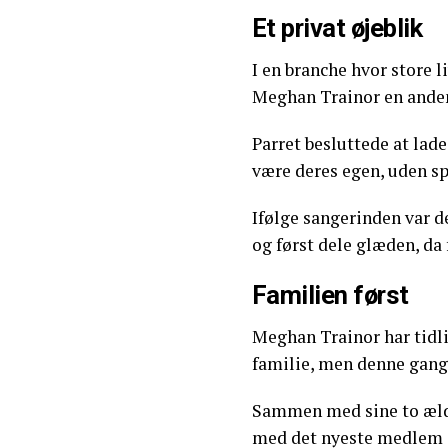
Et privat øjeblik
I en branche hvor store l
Meghan Trainor en anden
Parret besluttede at lad
være deres egen, uden sp
Ifølge sangerinden var de
og først dele glæden, da
Familien først
Meghan Trainor har tidli
familie, men denne gang 
Sammen med sine to æld
med det nyeste medlem i