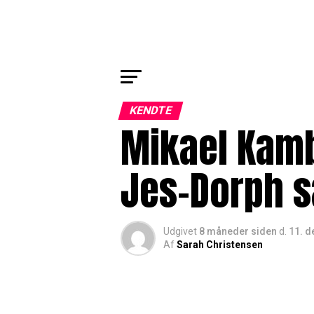
KENDTE
Mikael Kamb
Jes-Dorph 
Udgivet
8 måneder siden
d.
11. 
Af
Sarah Christensen