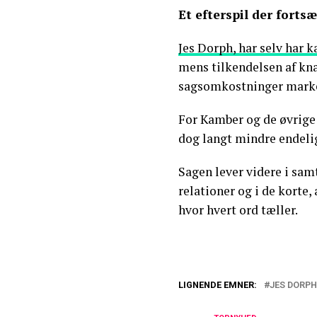
Et efterspil der fortsæ
Jes Dorph, har selv har k
mens tilkendelsen af kna
sagsomkostninger marker
For Kamber og de øvrig
dog langt mindre endeli
Sagen lever videre i samt
relationer og i de korte,
hvor hvert ord tæller.
LIGNENDE EMNER:
JES DORPH
Jes Dorph-Peters