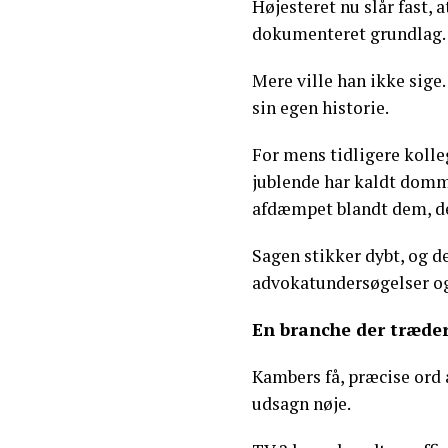
Højesteret nu slår fast, 
dokumenteret grundlag.
Mere ville han ikke sige
sin egen historie.
For mens tidligere koll
jublende har kaldt domm
afdæmpet blandt dem, der
Sagen stikker dybt, og d
advokatundersøgelser og 
En branche der træde
Kambers få, præcise ord a
udsagn nøje.