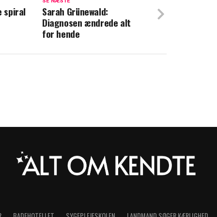
SE NÆSTE
 spiral
Sarah Grünewald:
Diagnosen ændrede alt
n: Vidne afslører intime detaljer fra
for hende
e episode
R
BADEHOTELLET
SYGEPLEJESKOLEN
LANDMAND SØGER KÆRLIGHED