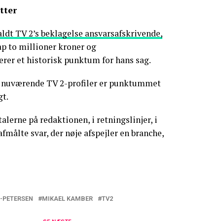
tter
aldt TV 2’s beklagelse ansvarsafskrivende,
p to millioner kroner og
er et historisk punktum for hans sag.
e nuværende TV 2-profiler er punktummet
gt.
alerne på redaktionen, i retningslinjer, i
 afmålte svar, der nøje afspejler en branche,
-PETERSEN
MIKAEL KAMBER
TV2
en i stor frustration: Retssagen har taget