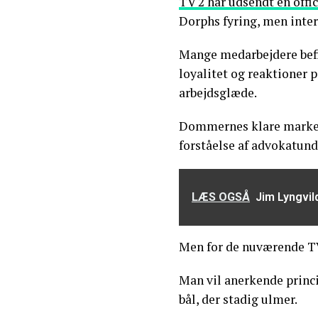
TV 2 har udsendt en offi
Dorphs fyring, men inter
Mange medarbejdere befi
loyalitet og reaktioner
arbejdsglæde.
Dommernes klare markeri
forståelse af advokatun
LÆS OGSÅ
Jim Lyngvil
Men for de nuværende TV
Man vil anerkende princ
bål, der stadig ulmer.