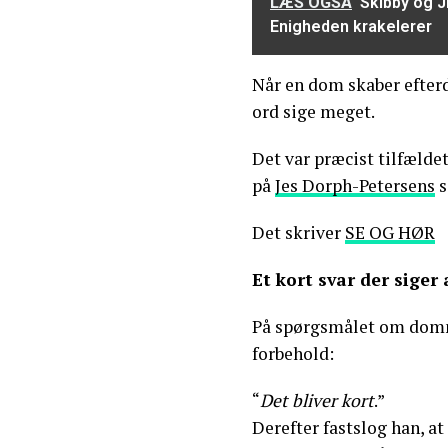
LÆS OGSÅ
Skibby og Ji
Enigheden krakelerer
Når en dom skaber efterd
ord sige meget.
Det var præcist tilfælde
på
Jes Dorph-Petersens
s
Det skriver
SE OG HØR
Et kort svar der siger 
På spørgsmålet om domm
forbehold:
“
Det bliver kort
.”
Derefter fastslog han, at