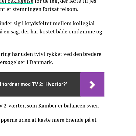
ciel beklagelse
for de fejl, der førte til Jes
nt er stemningen fortsat følsom.
nder sig i krydsfeltet mellem kollegial
 på en sag, der har kostet både omdømme og
ng har uden tvivl rykket ved den bredere
dersøgelser i Danmark.
d tordner mod TV 2: 'Hvorfor?'
 2-værter, som Kamber er balancen svær.
ipperne uden at kaste mere brænde på et