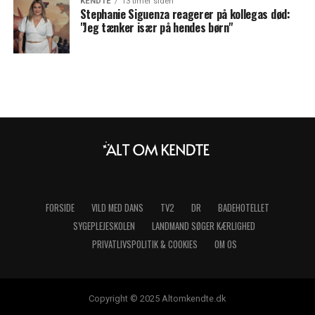
KENDTE
13 timer siden
Stephanie Siguenza reagerer på kollegas død:
"Jeg tænker især på hendes børn"
FORSIDE
VILD MED DANS
TV2
DR
BADEHOTELLET
SYGEPLEJESKOLEN
LANDMAND SØGER KÆRLIGHED
PRIVATLIVSPOLITIK & COOKIES
OM OS
Copyright © 2025 Altomkendte.dk