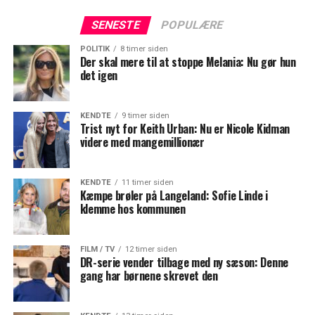
SENESTE
POPULÆRE
POLITIK
8 timer siden
Der skal mere til at stoppe Melania: Nu gør hun
det igen
KENDTE
9 timer siden
Trist nyt for Keith Urban: Nu er Nicole Kidman
videre med mangemillionær
KENDTE
11 timer siden
Kæmpe brøler på Langeland: Sofie Linde i
klemme hos kommunen
FILM / TV
12 timer siden
DR-serie vender tilbage med ny sæson: Denne
gang har børnene skrevet den