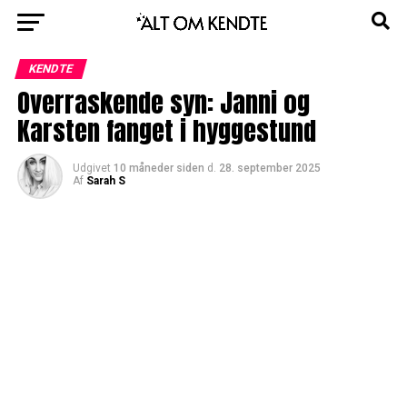
KENDTE
Overraskende syn: Janni og
Karsten fanget i hyggestund
Udgivet
10 måneder siden
d.
28. september 2025
Af
Sarah S