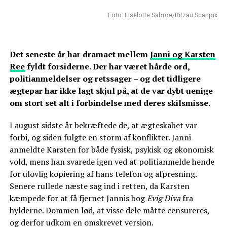
Foto: Liselotte Sabroe/Ritzau Scanpix
Det seneste år har dramaet mellem
Janni og Karsten
Ree
fyldt forsiderne. Der har været hårde ord,
politianmeldelser og retssager – og det tidligere
ægtepar har ikke lagt skjul på, at de var dybt uenige
om stort set alt i forbindelse med deres skilsmisse.
I august sidste år bekræftede de, at ægteskabet var
forbi, og siden fulgte en storm af konflikter. Janni
anmeldte Karsten for både fysisk, psykisk og økonomisk
vold, mens han svarede igen ved at politianmelde hende
for ulovlig kopiering af hans telefon og afpresning.
Senere rullede næste sag ind i retten, da Karsten
kæmpede for at få fjernet Jannis bog
Evig Diva
fra
hylderne. Dommen lød, at visse dele måtte censureres,
og derfor udkom en omskrevet version.