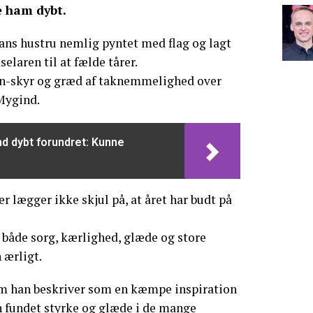
e ham dybt.
ans hustru nemlig pyntet med flag og lagt
selaren til at fælde tårer.
n-skyr og græd af taknemmelighed over
 Mygind.
d dybt forundret: Kunne
r lægger ikke skjul på, at året har budt på
 både sorg, kærlighed, glæde og store
 ærligt.
m han beskriver som en kæmpe inspiration
an fundet styrke og glæde i de mange