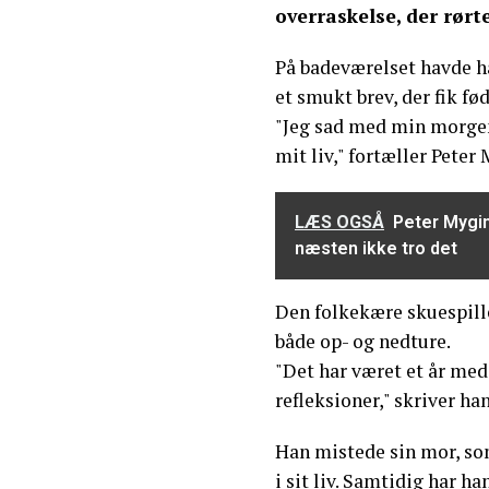
overraskelse, der rørt
På badeværelset havde h
et smukt brev, der fik fød
"Jeg sad med min morge
mit liv," fortæller Peter
LÆS OGSÅ
Peter Mygin
næsten ikke tro det
Den folkekære skuespille
både op- og nedture.
"Det har været et år med
refleksioner," skriver han
Han mistede sin mor, so
i sit liv. Samtidig har h