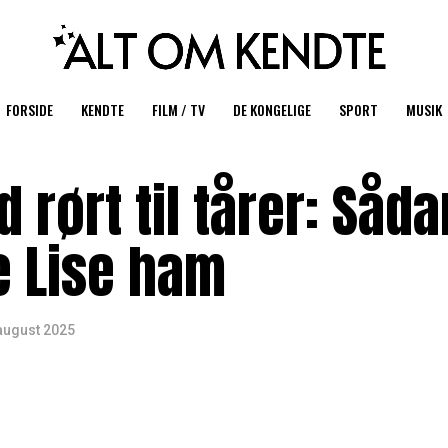
FORSIDE
KENDTE
FILM / TV
DE KONGELIGE
SPORT
MUSIK
 rørt til tårer: Såda
e Lise ham
august 2025