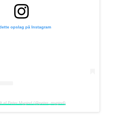
 dette opslag på Instagram
elt af Peter Mygind (@peter_mygind)