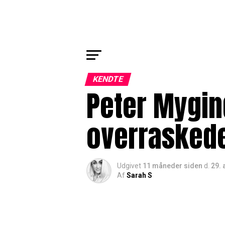
KENDTE
Peter Mygind
overrasked
Udgivet
11 måneder siden
d.
29. 
Af
Sarah S