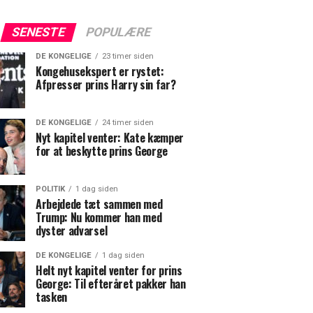
SENESTE
POPULÆRE
DE KONGELIGE
23 timer siden
Kongehusekspert er rystet:
Afpresser prins Harry sin far?
DE KONGELIGE
24 timer siden
Nyt kapitel venter: Kate kæmper
for at beskytte prins George
POLITIK
1 dag siden
Arbejdede tæt sammen med
Trump: Nu kommer han med
dyster advarsel
DE KONGELIGE
1 dag siden
Helt nyt kapitel venter for prins
George: Til efteråret pakker han
tasken