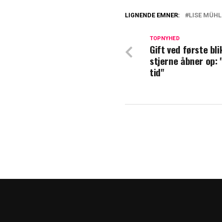
LIGNENDE EMNER:
LISE MÜH
Lise Mühlhausen 
TOPNYHED
Gift ved første bli
Peter Myginds hu
stjerne åbner op: 
om Dan Sommer
tid"