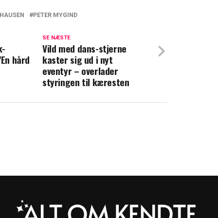
LHAUSEN
PETER MYGIND
med rørende afsked til Jytte Abildstrøm
SE NÆSTE
k-
stru afslører: Derfor bryder hun sig ikke
Vild med dans-stjerne
"En hård
kaster sig ud i nyt
dahl
eventyr – overlader
styringen til kæresten