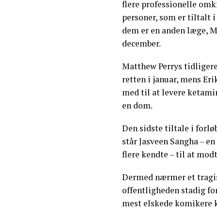
flere professionelle omkr
personer, som er tiltalt 
dem er en anden læge, Ma
december.
Matthew Perrys tidligere
retten i januar, mens Er
med til at levere ketamin
en dom.
Den sidste tiltale i forlø
står Jasveen Sangha – en 
flere kendte – til at modt
Dermed nærmer et tragis
offentligheden stadig for
mest elskede komikere k