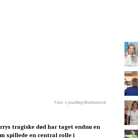
Foto: s_buckley/Shutterstock
rys tragiske død har taget endnu en
m spillede en central rolle i