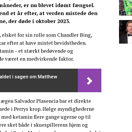
måneder, er nu blevet idømt fængsel.
d et år efter, at verden mistede den
rne, der døde i oktober 2023.
 elsket for sin rolle som Chandler Bing,
kar efter at have mistet bevidstheden.
etamin – et stærkt bedøvende og
de været en medvirkende faktor.
faldet i sagen om Matthew
 lægen Salvador Plasencia bar et direkte
vnede i Perrys krop. Ifølge myndighederne
med ketamin flere gange ugerne op til
ære sket både i skuespillerens hjem og