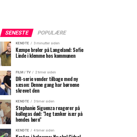
SENESTE
POPULÆRE
KENDTE
3 minutter siden
Kæmpe brøler på Langeland: Sofie
Linde i klemme hos kommunen
FILM / TV
2 timer siden
DR-serie vender tilbage med ny
sæson: Denne gang har børnene
skrevet den
KENDTE
3 timer siden
Stephanie Siguenza reagerer på
kollegas død: "Jeg tænker især på
hendes børn"
KENDTE
4 timer siden