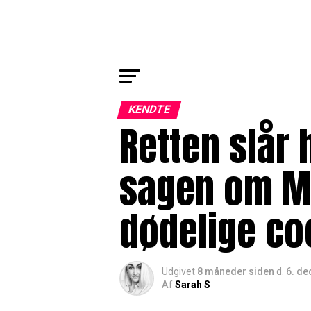
KENDTE
Retten slår 
sagen om M
dødelige co
Udgivet
8 måneder siden
d.
6. d
Af
Sarah S