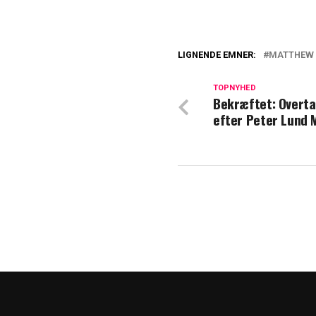
LIGNENDE EMNER:
MATTHEW 
Få dage før Mat
afsløret
TOPNYHED
Bekræftet: Overt
efter Peter Lund
Hollywood i cho
tragiske død