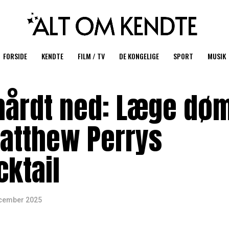
FORSIDE
KENDTE
FILM / TV
DE KONGELIGE
SPORT
MUSIK
hårdt ned: Læge døm
atthew Perrys
cktail
ecember 2025