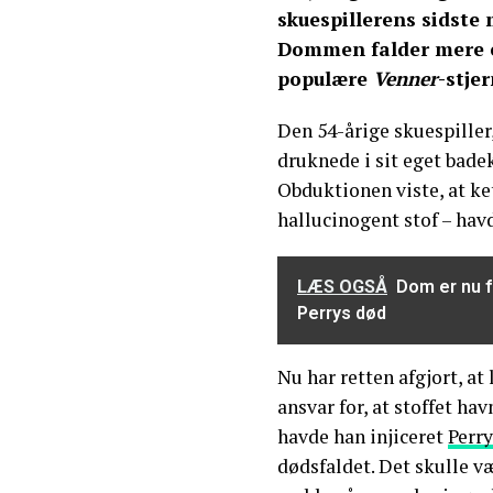
skuespillerens sidste 
Dommen falder mere en
populære
Venner
-stje
Den 54-årige skuespiller,
druknede i sit eget bade
Obduktionen viste, at k
hallucinogent stof – hav
LÆS OGSÅ
Dom er nu 
Perrys død
Nu har retten afgjort, at
ansvar for, at stoffet ha
havde han injiceret
Perry
dødsfaldet. Det skulle v