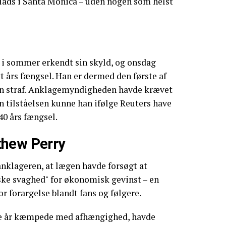
lads i Santa Monica – uden nogen som helst
 i sommer erkendt sin skyld, og onsdag
t års fængsel. Han er dermed den første af
 sin straf. Anklagemyndigheden havde krævet
n tilståelsen kunne han ifølge Reuters have
 40 års fængsel.
thew Perry
anklageren, at lægen havde forsøgt at
ske svaghed" for økonomisk gevinst – en
r forargelse blandt fans og følgere.
e år kæmpede med afhængighed, havde