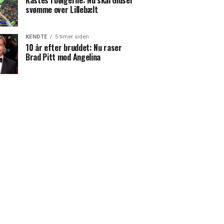
Kastes i bølgerne: Nu skal Gidsel
svømme over Lillebælt
KENDTE
5 timer siden
10 år efter bruddet: Nu raser
Brad Pitt mod Angelina