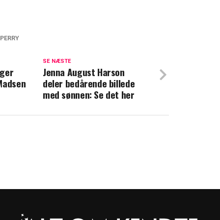
PERRY
thew Perrys død: Uhyggelige sms'er
SE NÆSTE
ager
Jenna August Harson
 Madsen
deler bedårende billede
k: Nye oplysninger om Matthew Perrys
med sønnen: Se det her