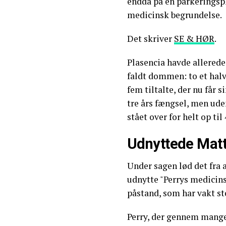
endda på en parkeringsp
medicinsk begrundelse.
Det skriver
SE & HØR
.
Plasencia havde allerede
faldt dommen: to et halv
fem tiltalte, der nu får
tre års fængsel, men ude
stået over for helt op til
Udnyttede Mat
Under sagen lød det fra 
udnytte "Perrys medicin
påstand, som har vakt sto
Perry, der gennem mang