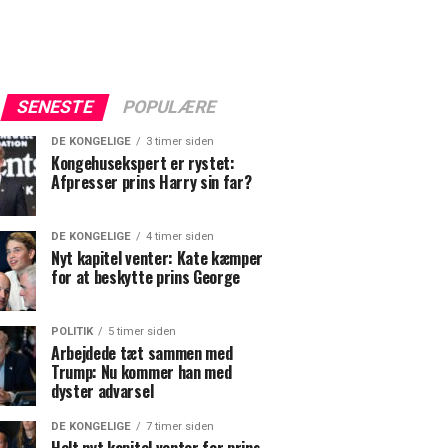
SENESTE
POPULÆRE
DE KONGELIGE
3 timer siden
Kongehusekspert er rystet:
Afpresser prins Harry sin far?
DE KONGELIGE
4 timer siden
Nyt kapitel venter: Kate kæmper
for at beskytte prins George
POLITIK
5 timer siden
Arbejdede tæt sammen med
Trump: Nu kommer han med
dyster advarsel
DE KONGELIGE
7 timer siden