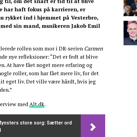
 til, om det snart er tid til at blive
 har haft fokus på karrieren, er
 rykket ind i hjemmet på Vesterbro,
med sin mand, musikeren Jakob Emil
lerede rollen som mor i DR-serien
Carmen
nde nye refleksioner: “Det er fedt at blive
en. At have fået noget mere erfaring og
ogle roller, som har fået mere liv, for det
t eget liv. Det ville være hårdt, hvis jeg
iden.”
nterview med
Alt.dk
.
ynsters store sorg: Sætter ord
d