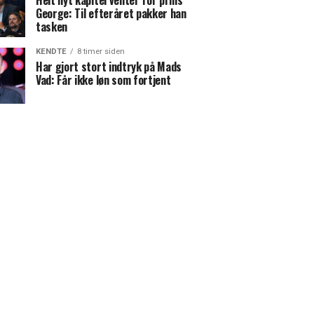
Helt nyt kapitel venter for prins
George: Til efteråret pakker han
tasken
KENDTE
8 timer siden
Har gjort stort indtryk på Mads
Vad: Får ikke løn som fortjent