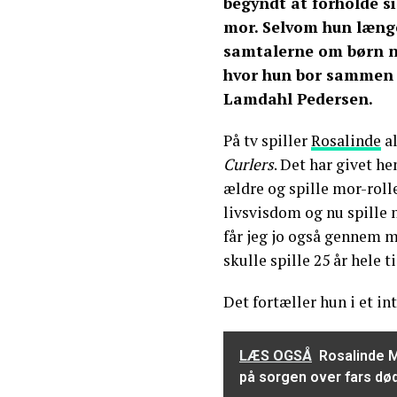
begyndt at forholde sig
mor. Selvom hun længe
samtalerne om børn nu
hvor hun bor sammen 
Lamdahl Pedersen.
På tv spiller
Rosalinde
al
Curlers
. Det har givet he
ældre og spille mor-roll
livsvisdom og nu spille n
får jeg jo også gennem mi
skulle spille 25 år hele t
Det fortæller hun i et i
LÆS OGSÅ
Rosalinde M
på sorgen over fars dø