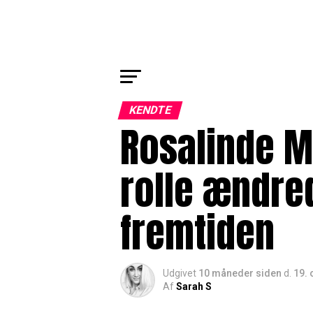
KENDTE
Rosalinde M
rolle ændre
fremtiden
Udgivet
10 måneder siden
d.
19. 
Af
Sarah S