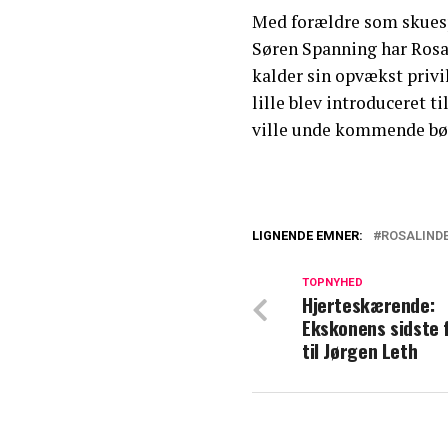
Med forældre som skuesp
Søren Spanning har Rosal
kalder sin opvækst privi
lille blev introduceret ti
ville unde kommende bø
LIGNENDE EMNER:
ROSALIND
Rosalinde Mynst
ægteskab
TOPNYHED
Hjerteskærende:
Ekskonens sidste 
Et afsluttet kap
til Jørgen Leth
nyheder