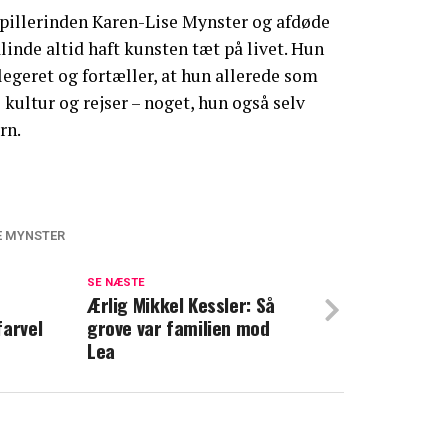
illerinden Karen-Lise Mynster og afdøde
inde altid haft kunsten tæt på livet. Hun
legeret og fortæller, at hun allerede som
l kultur og rejser – noget, hun også selv
rn.
E MYNSTER
er med overraskende afsløring om sit
SE NÆSTE
Ærlig Mikkel Kessler: Så
farvel
grove var familien mod
itel: Nu deler Rosalinde Mynster store
Lea