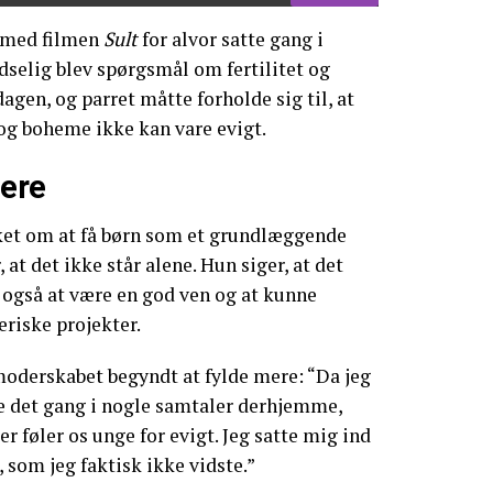
t med filmen
Sult
for alvor satte gang i
selig blev spørgsmål om fertilitet og
agen, og parret måtte forholde sig til, at
 og boheme ikke kan vare evigt.
mere
ket om at få børn som et grundlæggende
at det ikke står alene. Hun siger, at det
 også at være en god ven og at kunne
eriske projekter.
moderskabet begyndt at fylde mere: “Da jeg
tte det gang i nogle samtaler derhjemme,
er føler os unge for evigt. Jeg satte mig ind
, som jeg faktisk ikke vidste.”