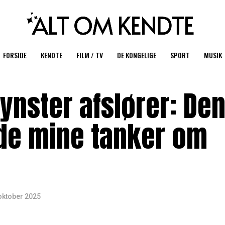
FORSIDE
KENDTE
FILM / TV
DE KONGELIGE
SPORT
MUSIK
ynster afslører: De
de mine tanker om
oktober 2025