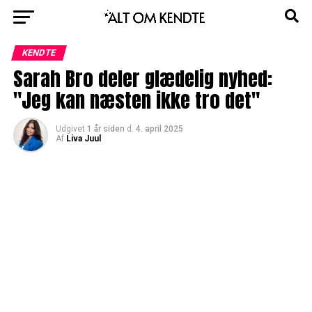
KENDTE
Sarah Bro deler glædelig nyhed:
"Jeg kan næsten ikke tro det"
Udgivet
1 år siden
d.
4. april 2025
Af
Liva Juul