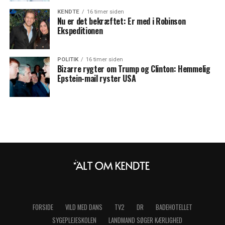
KENDTE
16 timer siden
Nu er det bekræftet: Er med i Robinson
Ekspeditionen
POLITIK
16 timer siden
Bizarre rygter om Trump og Clinton: Hemmelig
Epstein-mail ryster USA
FORSIDE
VILD MED DANS
TV2
DR
BADEHOTELLET
SYGEPLEJESKOLEN
LANDMAND SØGER KÆRLIGHED