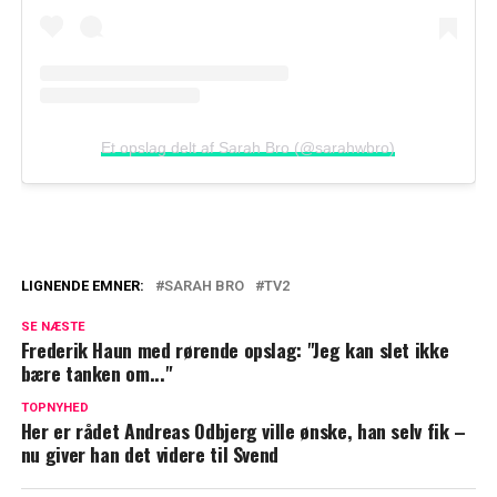
Et opslag delt af Sarah Bro (@sarahwbro)
LIGNENDE EMNER:
SARAH BRO
TV2
Overraskende nyt fra Anna Munch: Har
SE NÆSTE
scoret hovedrollen
Frederik Haun med rørende opslag: "Jeg kan slet ikke
bære tanken om..."
TV 2-deltager fortryder inderligt
deltagelse i populært program: "Mit livs
TOPNYHED
Her er rådet Andreas Odbjerg ville ønske, han selv fik –
dårligste beslutning"
nu giver han det videre til Svend