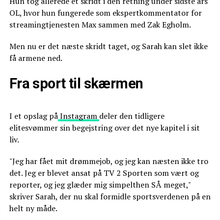
Hun tog allerede et skridt i den retning under sidste års
OL, hvor hun fungerede som ekspertkommentator for
streamingtjenesten Max sammen med Zak Egholm.
Men nu er det næste skridt taget, og Sarah kan slet ikke
få armene ned.
Fra sport til skærmen
I et opslag på
Instagram
deler den tidligere
elitesvømmer sin begejstring over det nye kapitel i sit
liv.
"Jeg har fået mit drømmejob, og jeg kan næsten ikke tro
det. Jeg er blevet ansat på TV 2 Sporten som vært og
reporter, og jeg glæder mig simpelthen SÅ meget,"
skriver Sarah, der nu skal formidle sportsverdenen på en
helt ny måde.