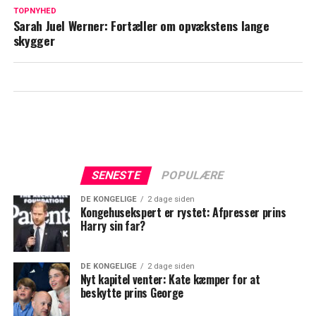
Signe Lindkvist åbner op: Sådan er
TOPNYHED
Sarah Juel Werner: Fortæller om opvækstens lange
forholdet til eksmanden i dag
skygger
SENESTE
POPULÆRE
DE KONGELIGE
2 dage siden
Kongehusekspert er rystet: Afpresser prins
Harry sin far?
DE KONGELIGE
2 dage siden
Nyt kapitel venter: Kate kæmper for at
beskytte prins George