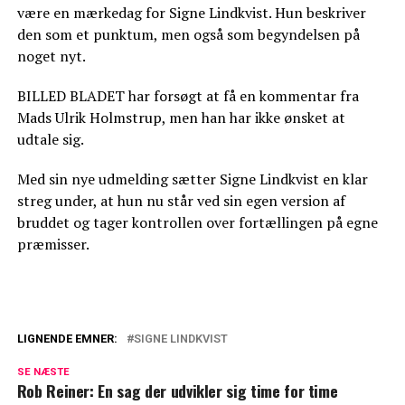
være en mærkedag for Signe Lindkvist. Hun beskriver
den som et punktum, men også som begyndelsen på
noget nyt.
BILLED BLADET har forsøgt at få en kommentar fra
Mads Ulrik Holmstrup, men han har ikke ønsket at
udtale sig.
Med sin nye udmelding sætter Signe Lindkvist en klar
streg under, at hun nu står ved sin egen version af
bruddet og tager kontrollen over fortællingen på egne
præmisser.
LIGNENDE EMNER:
SIGNE LINDKVIST
Signe Lindkvist sætter ord på 'frygten':
SE NÆSTE
"Jeg er klar på, at det kan ske"
Rob Reiner: En sag der udvikler sig time for time