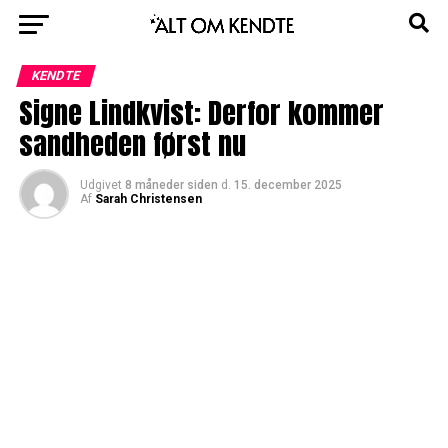
KENDTE
Signe Lindkvist: Derfor kommer
sandheden først nu
Udgivet
8 måneder siden
d.
15. december 2025
Af
Sarah Christensen