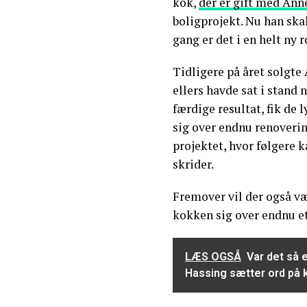
kok,
der er gift med Ann
boligprojekt. Nu han sk
gang er det i en helt ny r
Tidligere på året solgte
ellers havde sat i stand 
færdige resultat, fik de l
sig over endnu renovering
projektet, hvor følgere k
skrider.
Fremover vil der også vær
kokken sig over endnu et
LÆS OGSÅ
Var det så e
Hassing sætter ord på 