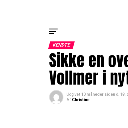
KENDTE
Sikke en ov
Vollmer i ny
Udgivet
10 måneder siden
d.
18. 
Af
Christine