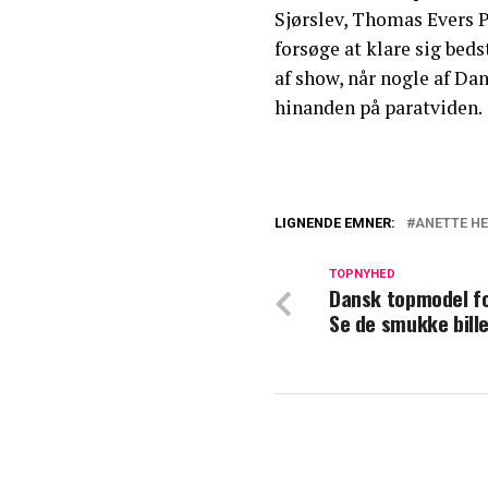
Sjørslev, Thomas Evers P
forsøge at klare sig bedst
af show, når nogle af D
hinanden på paratviden.
LIGNENDE EMNER:
ANETTE HE
Annette Heick o
hjælp: "Det er ma
TOPNYHED
Dansk topmodel fo
Se de smukke bill
Annette Heick og
blev det et vend