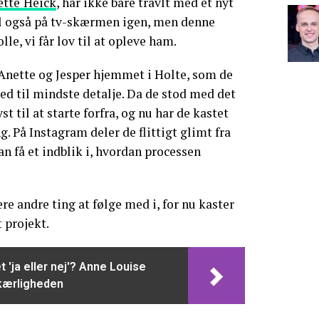
ette
Heick
, har ikke bare travlt med et nyt
al også på tv-skærmen igen, men denne
olle, vi får lov til at opleve ham.
 Anette og Jesper hjemmet i Holte, som de
ned til mindste detalje. Da de stod med det
yst til at starte forfra, og nu har de kastet
. På Instagram deler de flittigt glimt fra
an få et indblik i, hvordan processen
e andre ting at følge med i, for nu kaster
 projekt.
t 'ja eller nej'? Anne Louise
kærligheden