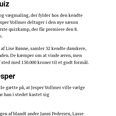
uiz
 og vægmaling, der fylder hos den kendte
esper Vollmer deltager i den nye sæson
rste quizkamp, der får premiere den 8.
e.
af Lise Rønne, samler 32 kendte danskere,
anden. De kæmper om at vinde æren, men
 sted med 150.000 kroner til et godt formål.
esper
e gætte på, at Jesper Vollmer ville vælge
r han i stedet kastet sig
egen af blandt andre Janni Pedersen, Lasse