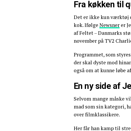
Fra køkken til q
Det er ikke kun værktøj
kok. Ifølge
Newsner
er J
af Feltet – Danmarks stø
november på TV2 Charli
Programmet, som styres 
der skal dyste mod hin
også om at kunne løbe af
En ny side af J
Selvom mange måske vill
mad som sin kategori, ha
over filmklassikere.
Her får han kamp til str