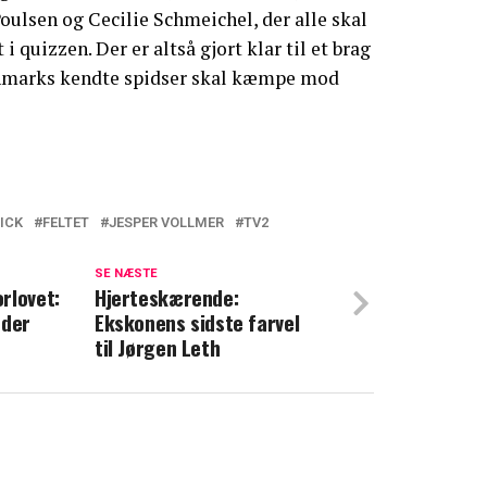
oulsen og Cecilie Schmeichel, der alle skal
 i quizzen. Der er altså gjort klar til et brag
anmarks kendte spidser skal kæmpe mod
ICK
FELTET
JESPER VOLLMER
TV2
g Jesper Vollmer står klar med økonomisk
n nødt til"
SE NÆSTE
rlovet:
Hjerteskærende:
eder
Ekskonens sidste farvel
 Jesper var ikke enige: Da dagen kom,
til Jørgen Leth
epunkt