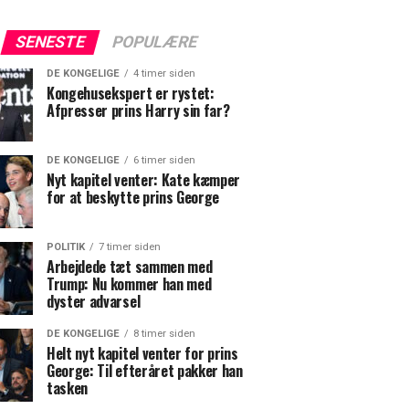
SENESTE
POPULÆRE
DE KONGELIGE
4 timer siden
Kongehusekspert er rystet:
Afpresser prins Harry sin far?
DE KONGELIGE
6 timer siden
Nyt kapitel venter: Kate kæmper
for at beskytte prins George
POLITIK
7 timer siden
Arbejdede tæt sammen med
Trump: Nu kommer han med
dyster advarsel
DE KONGELIGE
8 timer siden
Helt nyt kapitel venter for prins
George: Til efteråret pakker han
tasken