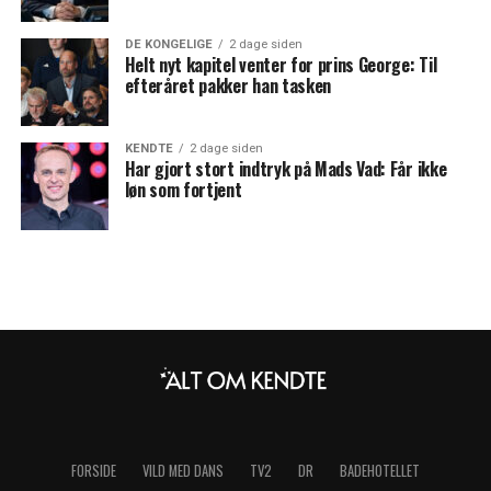
DE KONGELIGE
2 dage siden
Helt nyt kapitel venter for prins George: Til
efteråret pakker han tasken
KENDTE
2 dage siden
Har gjort stort indtryk på Mads Vad: Får ikke
løn som fortjent
FORSIDE
VILD MED DANS
TV2
DR
BADEHOTELLET