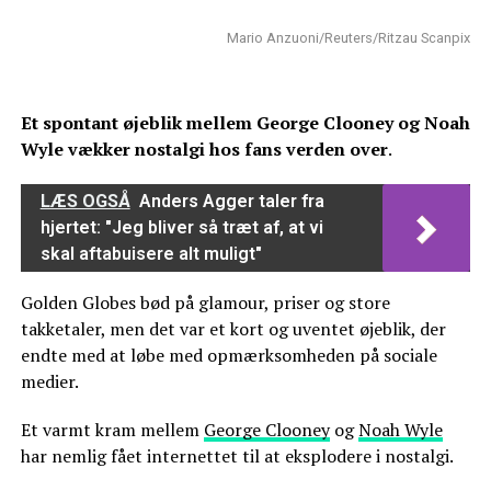
Mario Anzuoni/Reuters/Ritzau Scanpix
Et spontant øjeblik mellem George Clooney og Noah
Wyle vækker nostalgi hos fans verden over
.
LÆS OGSÅ
Anders Agger taler fra
hjertet: "Jeg bliver så træt af, at vi
skal aftabuisere alt muligt"
Golden Globes bød på glamour, priser og store
takketaler, men det var et kort og uventet øjeblik, der
endte med at løbe med opmærksomheden på sociale
medier.
Et varmt kram mellem
George Clooney
og
Noah Wyle
har nemlig fået internettet til at eksplodere i nostalgi.