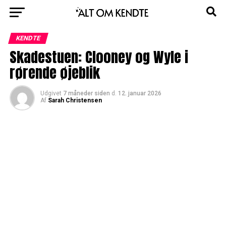
KENDTE
Skadestuen: Clooney og Wyle i
rørende øjeblik
Udgivet
7 måneder siden
d.
12. januar 2026
Af
Sarah Christensen