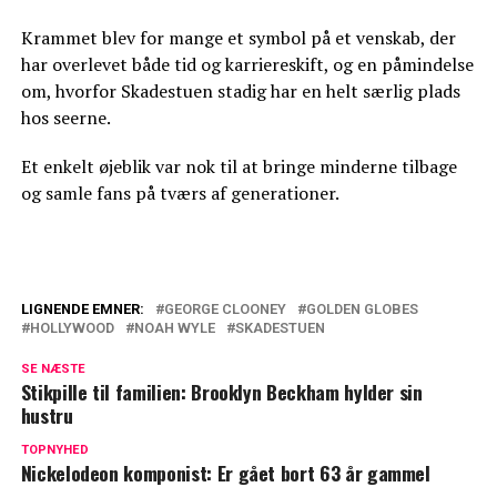
Krammet blev for mange et symbol på et venskab, der
har overlevet både tid og karriereskift, og en påmindelse
om, hvorfor Skadestuen stadig har en helt særlig plads
hos seerne.
Et enkelt øjeblik var nok til at bringe minderne tilbage
og samle fans på tværs af generationer.
LIGNENDE EMNER:
GEORGE CLOONEY
GOLDEN GLOBES
HOLLYWOOD
NOAH WYLE
SKADESTUEN
John Ashton er død
SE NÆSTE
Skuespilleren John Amos er død
Stikpille til familien: Brooklyn Beckham hylder sin
hustru
TOPNYHED
Nickelodeon komponist: Er gået bort 63 år gammel