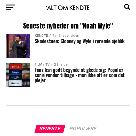
Seneste nyheder om "Noah Wyle"
KENDTE
7 måneder siden
Skadestuen: Clooney og Wyle i rørende øjeblik
FILM / TV
2 år siden
Fans kan godt begynde at glæde sig: Populær
serie vender tilbage - men ikke alt er som det
plejer
SENESTE
POPULÆRE