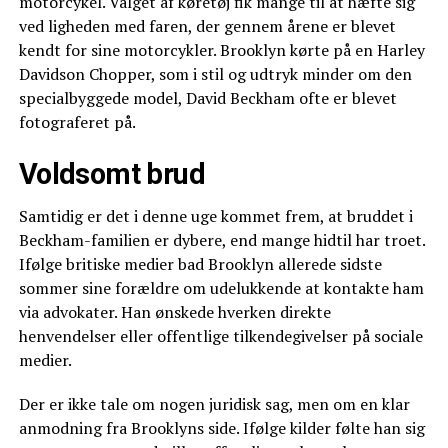
motorcykel. Valget af køretøj fik mange til at hæfte sig
ved ligheden med faren, der gennem årene er blevet
kendt for sine motorcykler. Brooklyn kørte på en Harley
Davidson Chopper, som i stil og udtryk minder om den
specialbyggede model, David Beckham ofte er blevet
fotograferet på.
Voldsomt brud
Samtidig er det i denne uge kommet frem, at bruddet i
Beckham-familien er dybere, end mange hidtil har troet.
Ifølge britiske medier bad Brooklyn allerede sidste
sommer sine forældre om udelukkende at kontakte ham
via advokater. Han ønskede hverken direkte
henvendelser eller offentlige tilkendegivelser på sociale
medier.
Der er ikke tale om nogen juridisk sag, men om en klar
anmodning fra Brooklyns side. Ifølge kilder følte han sig