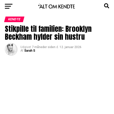
KENDTE
Stikpille til familien: Brooklyn
Beckham hylder sin hustru
Udgivet
7 måneder siden
d.
12. januar 2026
Af
Sarah S