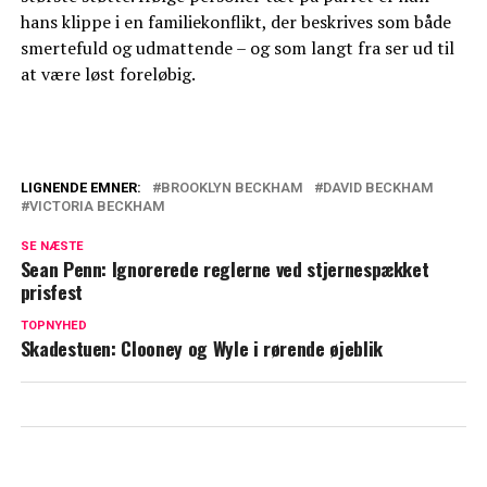
hans klippe i en familiekonflikt, der beskrives som både
smertefuld og udmattende – og som langt fra ser ud til
at være løst foreløbig.
LIGNENDE EMNER:
BROOKLYN BECKHAM
DAVID BECKHAM
VICTORIA BECKHAM
David og Victoria er knuste: Beckham-
familien i bitter strid
SE NÆSTE
Sean Penn: Ignorerede reglerne ved stjernespækket
Kæmpe sorg for David og Victoria
prisfest
Beckham: Skåret ud af sønnens liv
TOPNYHED
Skadestuen: Clooney og Wyle i rørende øjeblik