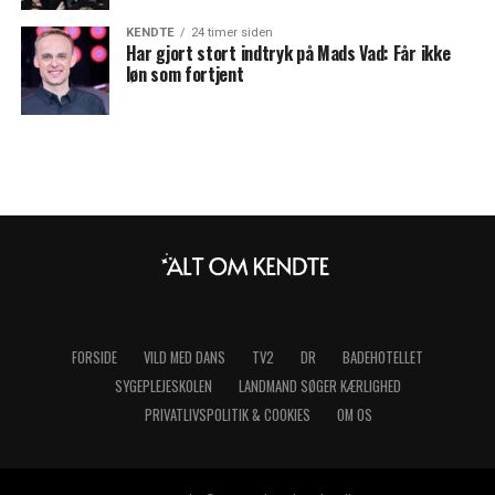
KENDTE
24 timer siden
Har gjort stort indtryk på Mads Vad: Får ikke
løn som fortjent
FORSIDE
VILD MED DANS
TV2
DR
BADEHOTELLET
SYGEPLEJESKOLEN
LANDMAND SØGER KÆRLIGHED
PRIVATLIVSPOLITIK & COOKIES
OM OS