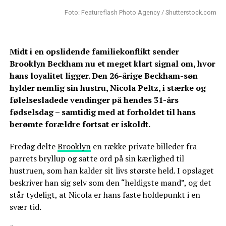
Foto: Featureflash Photo Agency / Shutterstock.com
Midt i en opslidende familiekonflikt sender
Brooklyn Beckham nu et meget klart signal om, hvor
hans loyalitet ligger. Den 26-årige Beckham-søn
hylder nemlig sin hustru, Nicola Peltz, i stærke og
følelsesladede vendinger på hendes 31-års
fødselsdag – samtidig med at forholdet til hans
berømte forældre fortsat er iskoldt.
Fredag delte
Brooklyn
en række private billeder fra
parrets bryllup og satte ord på sin kærlighed til
hustruen, som han kalder sit livs største held. I opslaget
beskriver han sig selv som den “heldigste mand”, og det
står tydeligt, at Nicola er hans faste holdepunkt i en
svær tid.