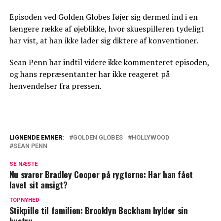
Episoden ved Golden Globes føjer sig dermed ind i en
længere række af øjeblikke, hvor skuespilleren tydeligt
har vist, at han ikke lader sig diktere af konventioner.
Sean Penn har indtil videre ikke kommenteret episoden,
og hans repræsentanter har ikke reageret på
henvendelser fra pressen.
LIGNENDE EMNER:
GOLDEN GLOBES
HOLLYWOOD
SEAN PENN
Skadestuen: Clooney og Wyle i rørende
øjeblik
SE NÆSTE
Nu svarer Bradley Cooper på rygterne: Har han fået
John Ashton er død
lavet sit ansigt?
TOPNYHED
Stikpille til familien: Brooklyn Beckham hylder sin
hustru