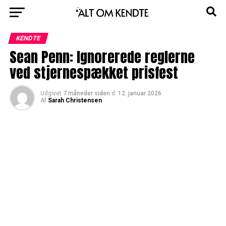
KENDTE
Sean Penn: Ignorerede reglerne
ved stjernespækket prisfest
Udgivet
7 måneder siden
d.
12. januar 2026
Af
Sarah Christensen