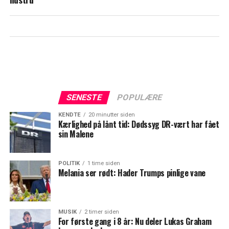
SENESTE
POPULÆRE
KENDTE
20 minutter siden
Kærlighed på lånt tid: Dødssyg DR-vært har fået
sin Malene
POLITIK
1 time siden
Melania ser rødt: Hader Trumps pinlige vane
MUSIK
2 timer siden
For første gang i 8 år: Nu deler Lukas Graham