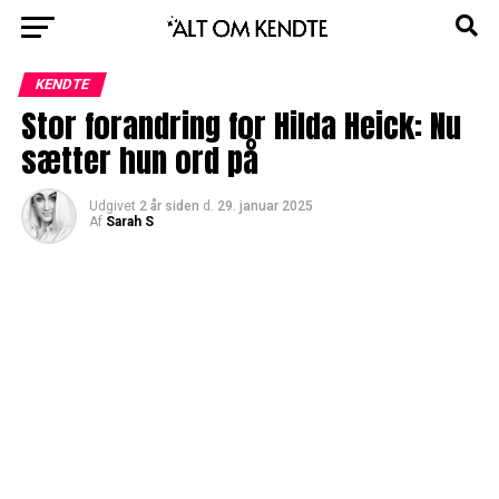
KENDTE
Stor forandring for Hilda Heick: Nu
sætter hun ord på
Udgivet
2 år siden
d.
29. januar 2025
Af
Sarah S