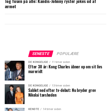
Tog fusen på alle: Kandis-Johnny ryster jokes ud af
formidabel fejring
ærmet
SENESTE
POPULÆRE
DE KONGELIGE
11 timer siden
Efter 38 år: Kong Charles åbner op om sit livs
mareridt
DE KONGELIGE
13 timer siden
Sablet ned efter tv-debut: Nu bryder grev
Nikolai tavsheden
KENDTE
14 timer siden