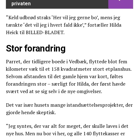
privaten
“Keld udbrød straks ‘Her vil jeg gerne bo’, mens jeg
tænkte ‘det vil jeg i hvert fald ikke’,” fortæller Hilda
Heick til BILLED-BLADET.
Stor forandring
Parret, der tidligere boede i Vedbæk, flyttede blot fem
kilometer væk til et 158 kvadratmeter stort etplanshus.
Selvom afstanden til det gamle hjem var kort, føltes
forandringen stor – særligt for Hilda, der først havde
svært ved at se sig selv i de nye omgivelser.
Det var især husets mange istandsættelsesprojekter, der
gjorde hende skeptisk.
“Jeg syntes, der var alt for meget, der skulle laves i det
nye hus. Men nu bor vi her, og alle 140 flyttekasser er