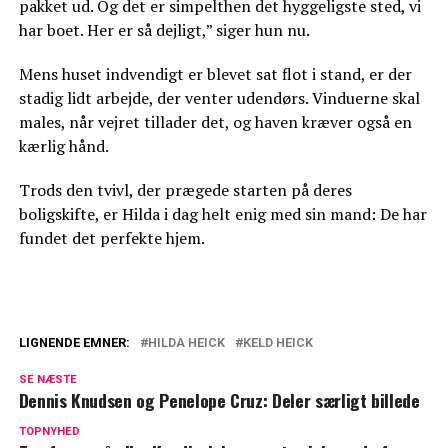
pakket ud. Og det er simpelthen det hyggeligste sted, vi
har boet. Her er så dejligt,” siger hun nu.
Mens huset indvendigt er blevet sat flot i stand, er der
stadig lidt arbejde, der venter udendørs. Vinduerne skal
males, når vejret tillader det, og haven kræver også en
kærlig hånd.
Trods den tvivl, der prægede starten på deres
boligskifte, er Hilda i dag helt enig med sin mand: De har
fundet det perfekte hjem.
LIGNENDE EMNER:
HILDA HEICK
KELD HEICK
Svær familieforøgelse: Nu er der nyt fra
SE NÆSTE
Keld og Hilda Heick
Dennis Knudsen og Penelope Cruz: Deler særligt billede
Runder 79 år: Keld Heick afslører
TOPNYHED