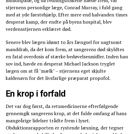
millionpalæ, og da redningsfolkene nåede frem, var
stjernens personlige læge, Conrad Murray, i fuld gang
med at yde førstehjælp. Efter mere end halvanden times
desperat kamp, der endte på byens hospital, blev
verdensstjernen erklæret død.
Senere blev lægen idømt to års fængsel for uagtsomt
manddrab, da det kom frem, at sangerens død skyldtes
en fatal overdosis af stærke bedøvelsesmidler. Inden han
sov ind, havde en desperat Michael Jackson tryglet
lægen om at få "mælk" – stjernens eget skjulte
kaldenavn for det livsfarlige præparat propofol.
En krop i forfald
Det var dog først, da retsmedicinerne efterfølgende
gennemgik sangerens krop, at det fulde omfang af hans
mangeårige lidelser trådte frem i lyset.
Obduktionsrapporten er rystende læsning, der tegner