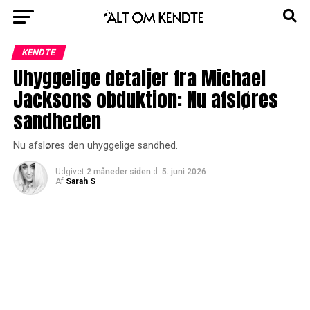
KENDTE
Uhyggelige detaljer fra Michael
Jacksons obduktion: Nu afsløres
sandheden
Nu afsløres den uhyggelige sandhed.
Udgivet
2 måneder siden
d.
5. juni 2026
Af
Sarah S