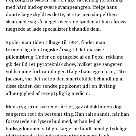
med hård hud og svære svampeangreb. Ifølge hans
dømte læge skyldtes dette, at stjernen simpelthen
skammede sig så meget over sine fødder, at han i årevis
nægtede at lade specialister behandle dem.
Spoler man tiden tilbage til 1984, finder man
formentlig den tragiske årsag til det massive
pillemisbrug. Under en optagelse af en Pepsi-reklame
gik der ild i et pyroteknisk show, hvilket gav sangeren
voldsomme forbrændinger. Ifølge hans egen bror, Tito
Jackson, var det netop den smertefulde behandling af
disse skader, der sendte popikonet ud i en livslang
afhængighed af receptpligtig medicin.
Mens rygterne svirrede i årtier, gav obduktionen dog
sangeren ret i én bestemt ting. Han talte sandt, når han
forsvarede sin lysere hud med, at han led af
hudsygdommen vitiligo. Lægerne fandt nemlig tydelige
pletter med skiftende pigmentering overalt på