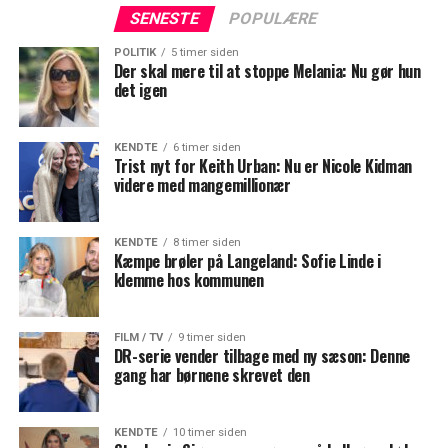
SENESTE
POPULÆRE
POLITIK
5 timer siden
Der skal mere til at stoppe Melania: Nu gør hun
det igen
KENDTE
6 timer siden
Trist nyt for Keith Urban: Nu er Nicole Kidman
videre med mangemillionær
KENDTE
8 timer siden
Kæmpe brøler på Langeland: Sofie Linde i
klemme hos kommunen
FILM / TV
9 timer siden
DR-serie vender tilbage med ny sæson: Denne
gang har børnene skrevet den
KENDTE
10 timer siden