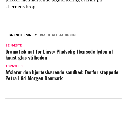
stjernens krop.
LIGNENDE EMNER:
MICHAEL JACKSON
Uhyggelig lydfil frigivet: Michael
SE NÆSTE
Jacksons ord giver kuldegysninger
Dramatisk nat for Linse: Pludselig flænsede lyden af
knust glas stilheden
Paris Jackson: Reagerer kraftigt på ny
TOPNYHED
film om sin far
Afslører den hjerteskærende sandhed: Derfor stoppede
Petra i Go' Morgen Danmark