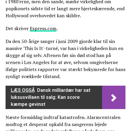
i 1980'erne, men den sande, mørke virkelighed om
popikonets sidste tid er langt mere hjerteskærende, end
Hollywood overhovedet kan skildre.
Det skriver
Express.com
.
Da den 50-årige sanger i juni 2009 gjorde klar til sin
massive 'This Is It'-turné, var han i virkeligheden kun en
skygge af sig selv. Aftenen før sin død stod han på
scenen i Los Angeles for at øve, selvom omgivelserne
ifølge politiets rapporter var stærkt bekymrede for hans
synligt svækkede tilstand.
LÆS OGSÅ
Dansk milliardær har sat
luksusvillaen til salg: Kan score
kæmpe gevinst
Næste formiddag indtraf katastrofen. Alarmcentralen
modtog et desperat opkald fra sangerens lejede