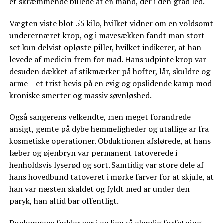
et skræmmende billede af en mand, der i den grad led.
Vægten viste blot 55 kilo, hvilket vidner om en voldsomt
underernæret krop, og i mavesækken fandt man stort
set kun delvist opløste piller, hvilket indikerer, at han
levede af medicin frem for mad. Hans udpinte krop var
desuden dækket af stikmærker på hofter, lår, skuldre og
arme – et trist bevis på en evig og opslidende kamp mod
kroniske smerter og massiv søvnløshed.
Også sangerens velkendte, men meget forandrede
ansigt, gemte på dybe hemmeligheder og utallige ar fra
kosmetiske operationer. Obduktionen afslørede, at hans
læber og øjenbryn var permanent tatoverede i
henholdsvis lyserød og sort. Samtidig var store dele af
hans hovedbund tatoveret i mørke farver for at skjule, at
han var næsten skaldet og fyldt med ar under den
paryk, han altid bar offentligt.
Popkongens fødder var i en lige så elendig forfatning