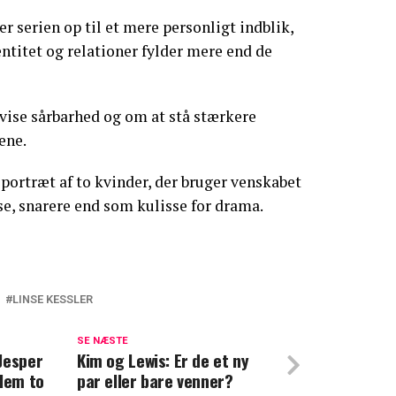
r serien op til et mere personligt indblik,
entitet og relationer fylder mere end de
vise sårbarhed og om at stå stærkere
ene.
portræt af to kvinder, der bruger venskabet
ase, snarere end som kulisse for drama.
LINSE KESSLER
 opsigt: Nu går spekulationerne
SE NÆSTE
Jesper
st: Har prøvet det hele
Kim og Lewis: Er de et ny
llem to
par eller bare venner?