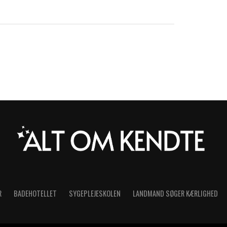
R
BADEHOTELLET
SYGEPLEJESKOLEN
LANDMAND SØGER KÆRLIGHED