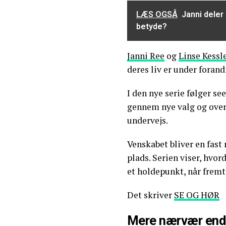
LÆS OGSÅ
Janni deler
betyde?
Janni Ree
og
Linse Kessl
deres liv er under forand
I den nye serie følger se
gennem nye valg og over
undervejs.
Venskabet bliver en fast 
plads. Serien viser, hvo
et holdepunkt, når fremti
Det skriver
SE OG HØR
Mere nærvær end