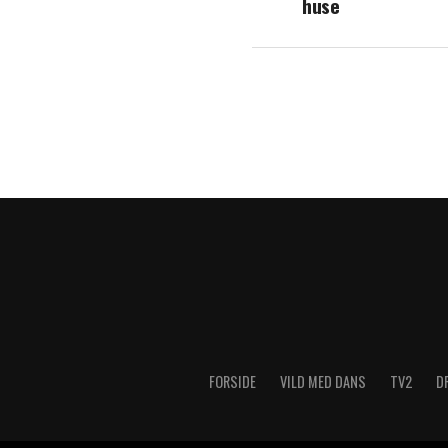
huse
FORSIDE
VILD MED DANS
TV2
D