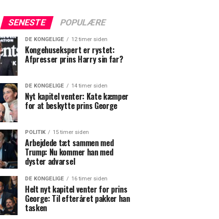
SENESTE
POPULÆRE
DE KONGELIGE
12 timer siden
Kongehusekspert er rystet:
Afpresser prins Harry sin far?
DE KONGELIGE
14 timer siden
Nyt kapitel venter: Kate kæmper
for at beskytte prins George
POLITIK
15 timer siden
Arbejdede tæt sammen med
Trump: Nu kommer han med
dyster advarsel
DE KONGELIGE
16 timer siden
Helt nyt kapitel venter for prins
George: Til efteråret pakker han
tasken