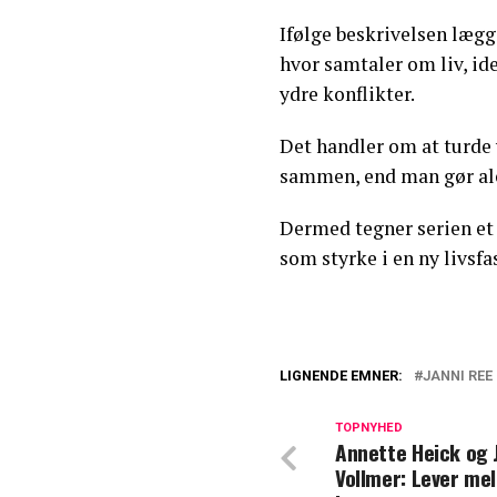
Ifølge beskrivelsen lægge
hvor samtaler om liv, id
ydre konflikter.
Det handler om at turde 
sammen, end man gør al
Dermed tegner serien et 
som styrke i en ny livsf
LIGNENDE EMNER:
JANNI REE
Janni Ree vækker
TOPNYHED
Annette Heick og 
Janni Ree slår fa
Vollmer: Lever me