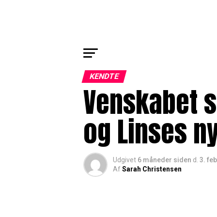
KENDTE
Venskabet st
og Linses n
Udgivet
6 måneder siden
d.
3. fe
Af
Sarah Christensen