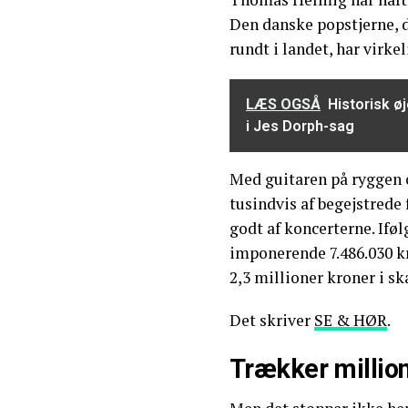
Den danske popstjerne, d
rundt i landet, har virke
LÆS OGSÅ
Historisk øj
i Jes Dorph-sag
Med guitaren på ryggen o
tusindvis af begejstrede
godt af koncerterne. Ifø
imponerende 7.486.030 kro
2,3 millioner kroner i sk
Det skriver
SE & HØR
.
Trækker million