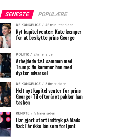
SENESTE
POPULÆRE
DE KONGELIGE
42 minutter siden
Nyt kapitel venter: Kate kæmper
for at beskytte prins George
POLITIK
2 timer siden
Arbejdede tæt sammen med
Trump: Nu kommer han med
dyster advarsel
DE KONGELIGE
3 timer siden
Helt nyt kapitel venter for prins
George: Til efteråret pakker han
tasken
KENDTE
5 timer siden
Har gjort stort indtryk på Mads
Vad: Får ikke løn som fortjent