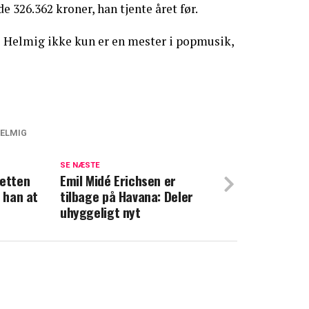
e 326.362 kroner, han tjente året før.
s Helmig ikke kun er en mester i popmusik,
ELMIG
ylder 60 år: Hyldes på særlig måde
SE NÆSTE
retten
ør med særlig tale til Ulf Pilgaard:
Emil Midé Erichsen er
r han at
tilbage på Havana: Deler
rvel"
uhyggeligt nyt