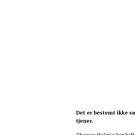
Det er bestemt ikke 
tjener.
Thomas Helmig har haft et