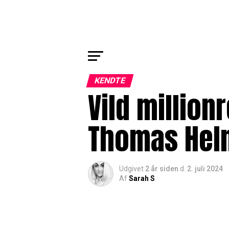
KENDTE
Vild million
Thomas Hel
Udgivet
2 år siden
d.
2. juli 2024
Af
Sarah S