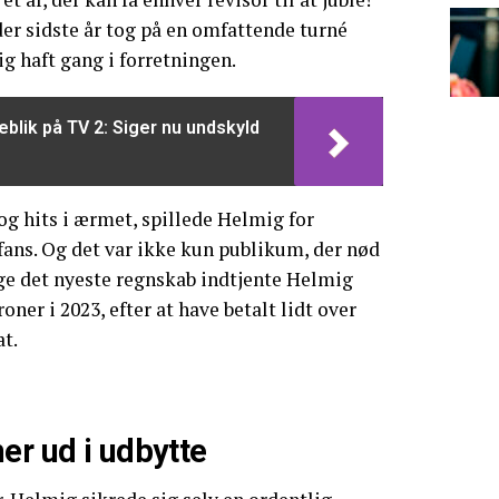
er sidste år tog på en omfattende turné
lig haft gang i forretningen.
eblik på TV 2: Siger nu undskyld
g hits i ærmet, spillede Helmig for
 fans. Og det var ikke kun publikum, der nød
lge det nyeste regnskab indtjente Helmig
ner i 2023, efter at have betalt lidt over
at.
er ud i udbytte