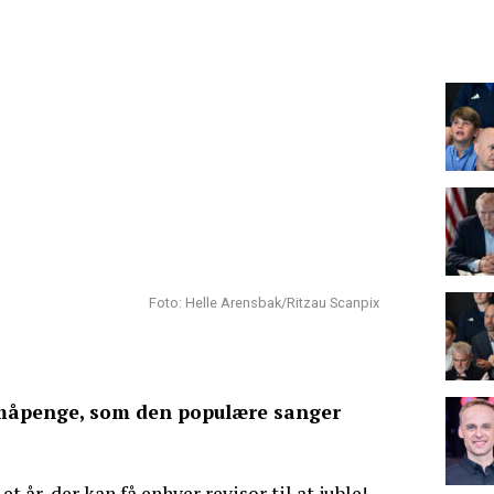
Foto: Helle Arensbak/Ritzau Scanpix
småpenge, som den populære sanger
 år, der kan få enhver revisor til at juble!