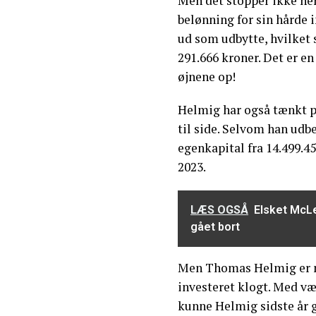
Men det stopper ikke her
belønning for sin hårde i
ud som udbytte, hvilket 
291.666 kroner. Det er en 
øjnene op!
Helmig har også tænkt p
til side. Selvom han udbe
egenkapital fra 14.499.45
2023.
LÆS OGSÅ
Elsket McLe
gået bort
Men Thomas Helmig er m
investeret klogt. Med væ
kunne Helmig sidste år g