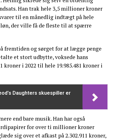
. Helmig sikrede sig selv en ordentlig
ndsats. Han trak hele 3,5 millioner kroner
svarer til en månedlig indtægt på hele
løn, der ville få de fleste til at spærre
å fremtiden og sørget for at lægge penge
talte et stort udbytte, voksede hans
1 kroner i 2022 til hele 19.985.481 kroner i
od’s Daughters skuespiller er
ere end bare musik. Han har også
rdipapirer for over ti millioner kroner
læde sig over et afkast på 2.302.911 kroner,