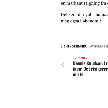
en markant stigning fra d
Det ser ud til, at Thoma
men også i økonomi!
LIGNENDE EMNER:
THOMAS H
Thomas Helmig f
TOPNYHED
Dennis Knudsen i 
Cirkusrevy-direkt
igen: Det risikere
"Svært at sige fa
miste